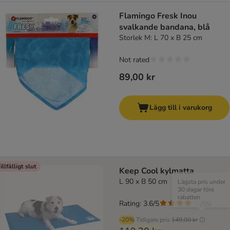
Flamingo Fresk Inou
svalkande bandana, blå
Storlek M: L 70 x B 25 cm
Not rated
89,00 kr
Lägg till i varukorg
illfälligt slut
Keep Cool kylmatta
L 90 x B 50 cm
Lägsta pris under
30 dagar före
rabatten
Rating: 3.6/5
(
55
)
-20%
Tidigare pris
149,00 kr