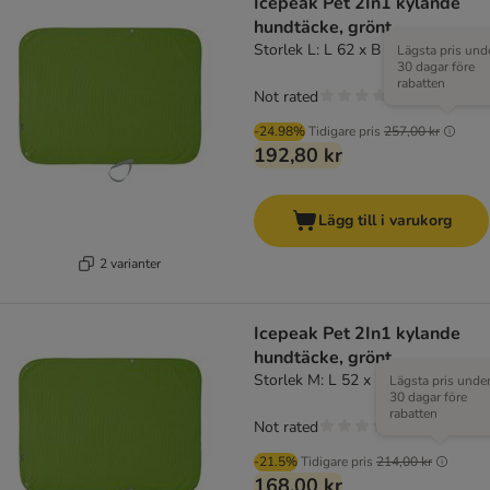
Icepeak Pet 2In1 kylande
hundtäcke, grönt
Storlek L: L 62 x B 84 cm
Lägsta pris und
30 dagar före
rabatten
Not rated
-24.98%
Tidigare pris
257,00 kr
192,80 kr
Lägg till i varukorg
2 varianter
Icepeak Pet 2In1 kylande
hundtäcke, grönt
Storlek M: L 52 x B 62 cm
Lägsta pris unde
30 dagar före
rabatten
Not rated
-21.5%
Tidigare pris
214,00 kr
168,00 kr