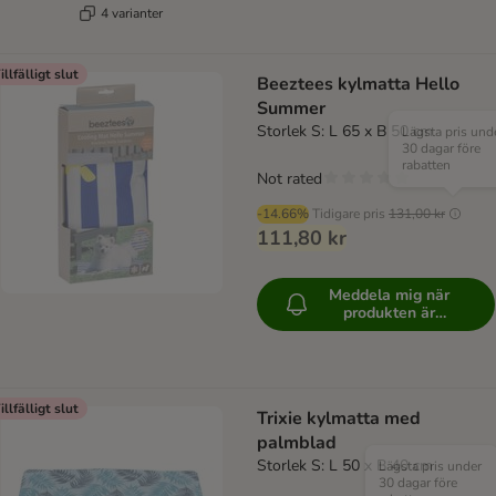
4 varianter
illfälligt slut
Beeztees kylmatta Hello
Summer
Storlek S: L 65 x B 50 cm
Lägsta pris und
30 dagar före
rabatten
Not rated
-14.66%
Tidigare pris
131,00 kr
111,80 kr
Meddela mig när
produkten är
tillgänglig
illfälligt slut
Trixie kylmatta med
palmblad
Storlek S: L 50 x B 40 cm
Lägsta pris under
30 dagar före