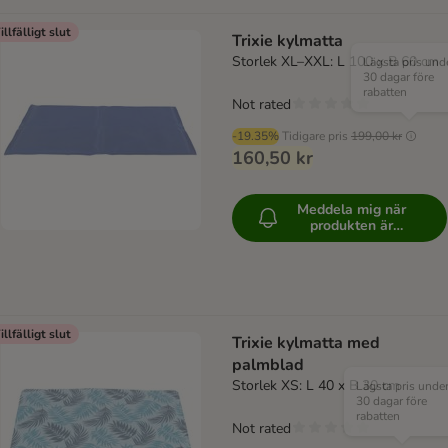
illfälligt slut
Trixie kylmatta
Storlek XL–XXL: L 100 x B 60 cm
Lägsta pris und
30 dagar före
rabatten
Not rated
-19.35%
Tidigare pris
199,00 kr
160,50 kr
Meddela mig när
produkten är
tillgänglig
illfälligt slut
Trixie kylmatta med
palmblad
Storlek XS: L 40 x B 30 cm
Lägsta pris unde
30 dagar före
rabatten
Not rated