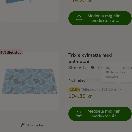
119,20 kr
Meddela mig när
produkten är
tillgänglig
illfälligt slut
Trixie kylmatta med
palmblad
Storlek L: L 90, x B 50 cm
Lägsta pris unde
30 dagar före
rabatten
Not rated
-13.8%
Tidigare pris
121,00 kr
104,30 kr
Meddela mig när
produkten är
tillgänglig
4 varianter