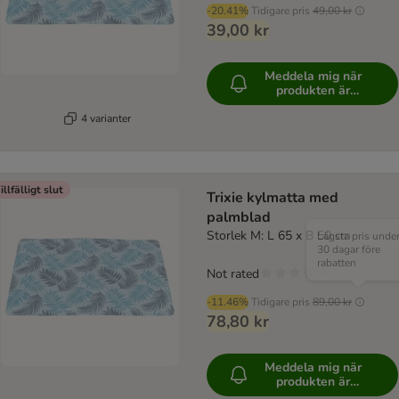
-20.41%
Tidigare pris
49,00 kr
39,00 kr
Meddela mig när
produkten är
tillgänglig
4 varianter
illfälligt slut
Trixie kylmatta med
palmblad
Storlek M: L 65 x B 50 cm
Lägsta pris unde
30 dagar före
rabatten
Not rated
-11.46%
Tidigare pris
89,00 kr
78,80 kr
Meddela mig när
produkten är
tillgänglig