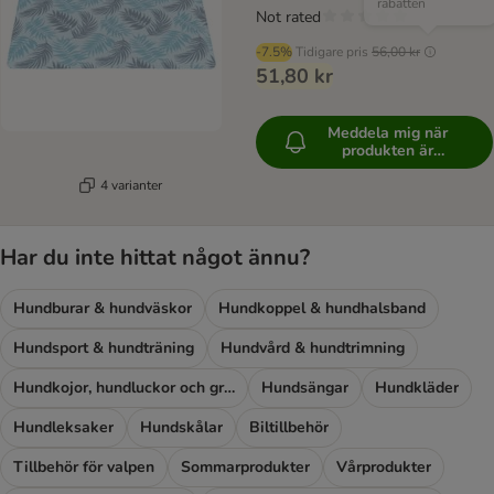
rabatten
Not rated
-7.5%
Tidigare pris
56,00 kr
51,80 kr
Meddela mig när
produkten är
tillgänglig
4 varianter
Har du inte hittat något ännu?
Hundburar & hundväskor
Hundkoppel & hundhalsband
Hundsport & hundträning
Hundvård & hundtrimning
Hundkojor, hundluckor och grindar
Hundsängar
Hundkläder
Hundleksaker
Hundskålar
Biltillbehör
Tillbehör för valpen
Sommarprodukter
Vårprodukter