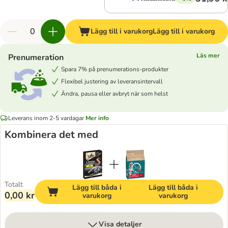
Lägg till i varukorg
Lägg till i varukorg
Läs mer
Prenumeration
Spara 7% på prenumerations-produkter
Flexibel justering av leveransintervall
Ändra, pausa eller avbryt när som helst
Leverans inom 2-5 vardagar
Mer info
Kombinera det med
Totalt
Lägg till båda i
Lägg till båda i
0,00 kr
varukorg
varukorg
Visa detaljer