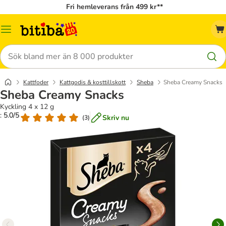
Fri hemleverans från 499 kr**
Meny
Sök
Kattfoder
Kattgodis & kosttillskott
Sheba
Sheba Creamy Snacks
Sheba Creamy Snacks
Kyckling 4 x 12 g
: 5.0/5
Skriv nu
(
3
)