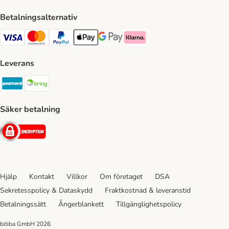
Betalningsalternativ
VISA Payment Method
Mastercard Payment Method
Paypal Payment Method
Apple Pay Payment Method
Google Pay Payment Method
Klarna Payment Method
Leverans
Postnord Shipping Method
Bring Shipping Method
Säker betalning
Security
Hjälp
Kontakt
Villkor
Om företaget
DSA
Sekretesspolicy & Dataskydd
Fraktkostnad & leveranstid
Betalningssätt
Ångerblankett
Tillgänglighetspolicy
bitiba GmbH
2026