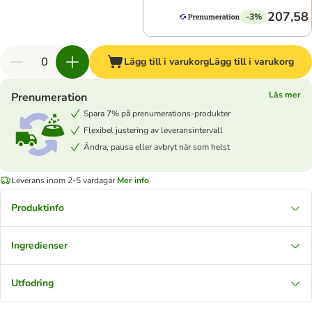
207,58 
-3%
Lägg till i varukorg
Lägg till i varukorg
Läs mer
Prenumeration
Spara 7% på prenumerations-produkter
Flexibel justering av leveransintervall
Ändra, pausa eller avbryt när som helst
Leverans inom 2-5 vardagar
Mer info
Produktinfo
Ingredienser
Utfodring