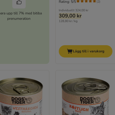
Rating: 5/5
(
2
)
Individuellt
324,00 kr
ara upp till 7% med bitiba
309,00 kr
prenumeration
128,80 kr / kg
Lägg till i varukorg