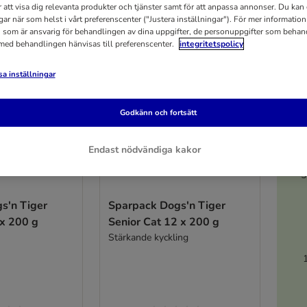
r att visa dig relevanta produkter och tjänster samt för att anpassa annonser. Du kan
gar när som helst i vårt preferenscenter ("Justera inställningar"). För mer informatio
 som är ansvarig för behandlingen av dina uppgifter, de personuppgifter som behan
 med behandlingen hänvisas till preferenscenter.
integritetspolicy
a inställningar
Godkänn och fortsätt
Endast nödvändiga kakor
5
s'n Tiger
Sparpack Dogs'n Tiger
 x 200 g
Senior Cat 12 x 200 g
Stärkande kyckling