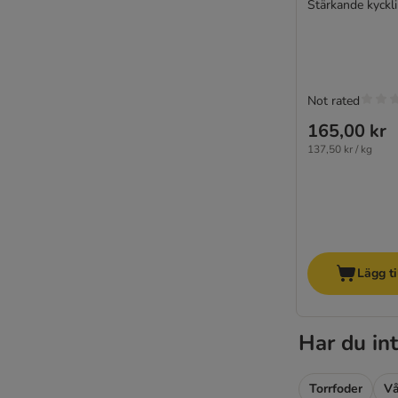
Sheba
Stärkande kyckl
ShinyCat
Smilla
SPECIFIC Veterinary Diet
STRAYZ
Not rated
Super Benek
165,00 kr
Taste of the Wild
137,50 kr / kg
Tigeria
Thrive Complete
Ultima
Virbac Veterinary HPM
Virbac Veterinary HPM dietfoder
Vitakraft Póesie
Lägg ti
Whiskas
Wiejska Zagrod
Har du int
Wild Freedom
WOW Cat
Yarrah Ekologiskt
Torrfoder
Vå