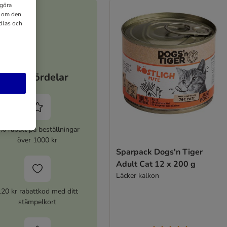
 göra
n om den
dlas och
Dina fördelar
% rabatt på beställningar
över 1000 kr
Sparpack Dogs'n Tiger
Adult Cat 12 x 200 g
Läcker kalkon
120 kr rabattkod med ditt
stämpelkort