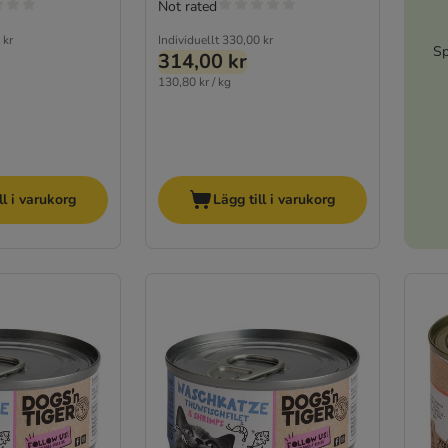
Not rated
 kr
Individuellt
330,00 kr
Sp
314,00 kr
130,80 kr / kg
ll i varukorg
Lägg till i varukorg