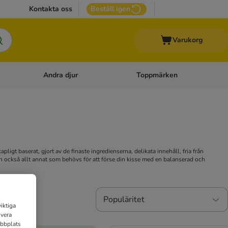
Kontakta oss
Beställ igen
Varukorg
Andra djur
Toppmärken
attillbehör
Open category menu: Veterinärfoder
Open category menu: Andra dj
ligt baserat, gjort av de finaste ingredienserna, delikata innehåll, fria från
n också allt annat som behövs för att förse din kisse med en balanserad och
Populäritet
iktiga
ivera
ebbplats