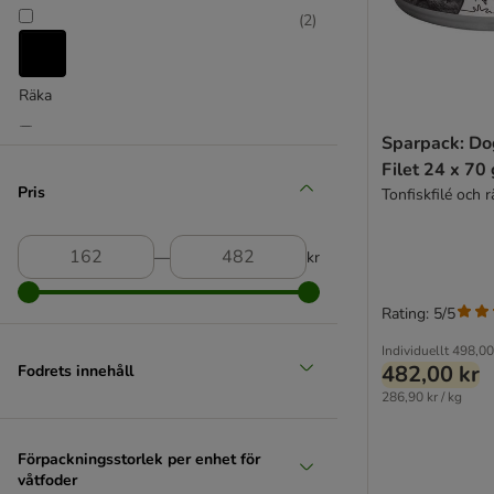
Josera
(
2
)
JosiCat
Kattovit specialdiet
Kattovit Vital Care
Räka
Kitekat
(
2
)
KITTY Cat
Sparpack: Do
Latz
Filet 24 x 70 
Pris
Tonfiskfilé och r
Lucky Lou
MAC's
Tonfisk
MAC's Vetcare
―
kr
mera Cats
Miamor
Rating: 5/5
MjAMjAM
Individuellt
498,00
Mjau
482,00 kr
Fodrets innehåll
My Star
286,90 kr / kg
Natural Trainer
Nature's Variety
Förpackningsstorlek per enhet för
Nutrivet Inne
våtfoder