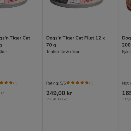
gs'n Tiger Cat
Dogs'n Tiger Cat Filet 12 x
Dogs
g
70 g
200
äkor
Tonfiskfilé & räkor
Fjäd
Rating: 5/5
Not 
(
3
)
(
3
)
249,00 kr
165
 kr
296,40 kr / kg
137,5