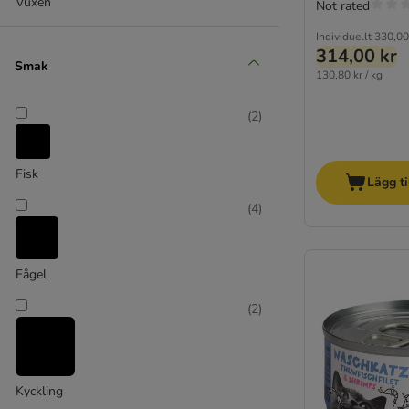
Vuxen
Not rated
Dogs'n Tiger
Individuellt
330,00
Encore
314,00 kr
Smak
Fair Cat
130,80 kr / kg
Feringa
Forza10
(
2
)
GimCat
Gourmet
Fisk
GRAU
Lägg ti
GranataPet
(
4
)
Greenwoods
Happy Cat
Herrmanns
Fågel
Hill's Prescription Diet Feline
(
2
)
Hill's Science Plan
IAMS
Integra dietfoder
James Wellbeloved
Kyckling