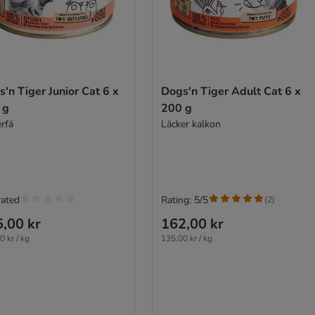
'n Tiger Junior Cat 6 x
Dogs'n Tiger Adult Cat 6 x
 g
200 g
erfä
Läcker kalkon
rated
Rating: 5/5
(
2
)
,00 kr
162,00 kr
0 kr / kg
135,00 kr / kg