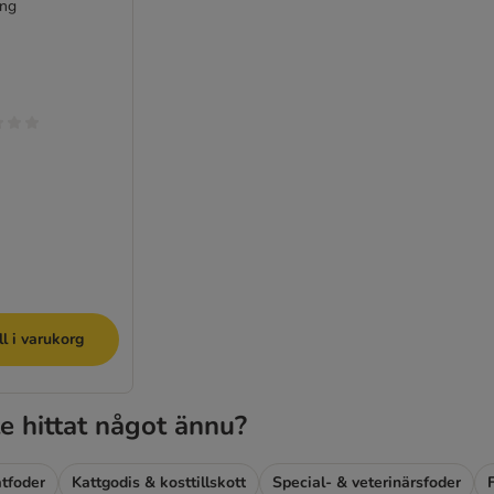
ing
ll i varukorg
e hittat något ännu?
tfoder
Kattgodis & kosttillskott
Special- & veterinärsfoder