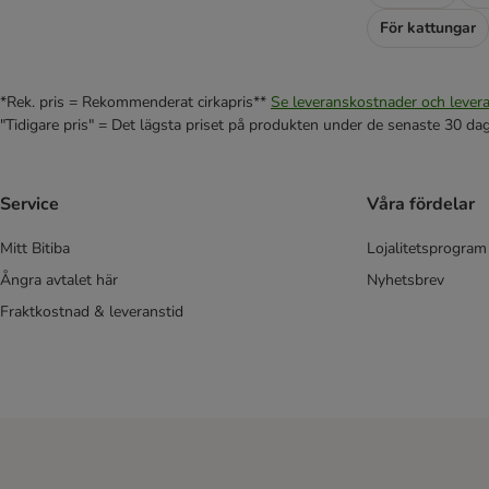
ZIWI® Peak
För kattungar
Spannmålsfritt våtfoder
Sparpack
*Rek. pris = Rekommenderat cirkapris**
Se leveranskostnader och levera
"Tidigare pris" = Det lägsta priset på produkten under de senaste 30 da
Service
Våra fördelar
Mitt Bitiba
Lojalitetsprogram
Ångra avtalet här
Nyhetsbrev
Fraktkostnad & leveranstid