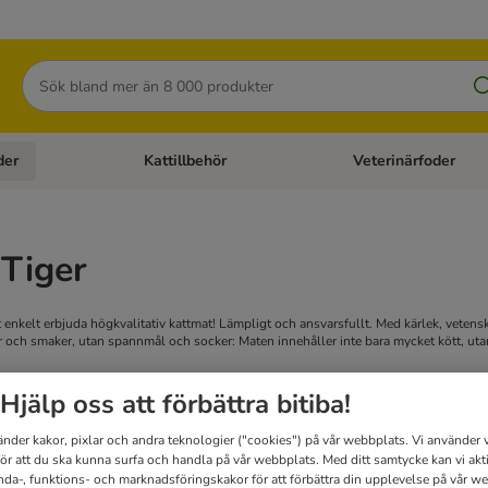
Sök
der
Kattillbehör
Veterinärfoder
egory menu: Hundtillbehör
Open category menu: Kattfoder
Open category menu: K
Tiger
t enkelt erbjuda högkvalitativ kattmat! Lämpligt och ansvarsfullt. Med kärlek, vetenskap
er och smaker, utan spannmål och socker: Maten innehåller inte bara mycket kött, uta
Hjälp oss att förbättra bitiba!
t
änder kakor, pixlar och andra teknologier ("cookies") på vår webbplats. Vi använder v
för att du ska kunna surfa och handla på vår webbplats. Med ditt samtycke kan vi akt
nda-, funktions- och marknadsföringskakor för att förbättra din upplevelse på vår w