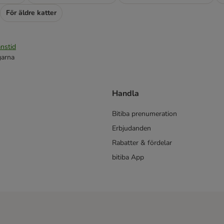
För äldre katter
nstid
garna
Handla
Bitiba prenumeration
Erbjudanden
Rabatter & fördelar
bitiba App