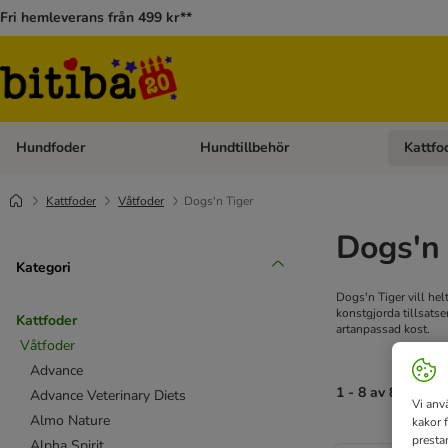
Fri hemleverans från 499 kr**
Hundfoder
Hundtillbehör
Kattfo
Open category menu: Hundfoder
Open cat
Kattfoder
Våtfoder
Dogs'n Tiger
Dogs'n 
Kategori
Dogs'n Tiger vill hel
konstgjorda tillsats
Kattfoder
artanpassad kost.
Våtfoder
Advance
1 - 8 av 8 resulta
Advance Veterinary Diets
Vi anv
Almo Nature
kakor 
presta
Alpha Spirit