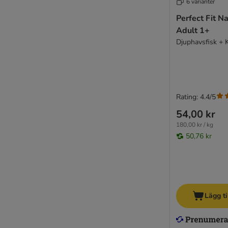
6 varianter
Sheba
ShinyCat
Perfect Fit Na
Smilla
Adult 1+
SPECIFIC Veterinary Diet
Djuphavsfisk + 
STRAYZ
Super Benek
Taste of the Wild
Tigeria
Rating: 4.4/5
Thrive Complete
54,00 kr
Ultima
180,00 kr / kg
Virbac Veterinary HPM
50,76 kr
Virbac Veterinary HPM dietfoder
Vitakraft Póesie
Whiskas
Wiejska Zagrod
Wild Freedom
Lägg ti
WOW Cat
Yarrah Ekologiskt