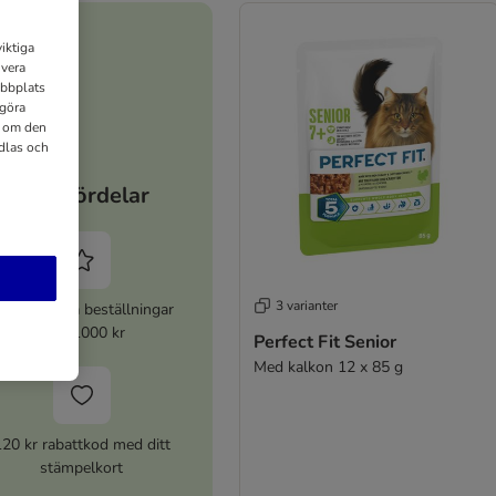
iktiga
ivera
ebbplats
 göra
n om den
dlas och
Dina fördelar
3 varianter
% rabatt på beställningar
över 1000 kr
Perfect Fit Senior
Med kalkon 12 x 85 g
120 kr rabattkod med ditt
stämpelkort