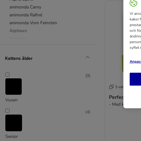
animonda Carny
Vi anv
animonda Rafiné
kakor 
animonda Vom Feinsten
presta
Applaws
och fö
ändrin
beaphar
person
Best Nature
syftet
Bozita
Kattens ålder
Anpass
Brekkies
Butcher's
(
9
)
Carnilove
Cat Chow
3 varianter
Catessy
Perfect Fit Se
Vuxen
catz finefood
- Med kalkon 24
Concept for Life
(
4
)
Concept for Life Veterinary Diet
Cosma
Cosma Nature
Senior
Crave