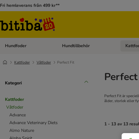
Fri hemleverans från 499 kr**
Hundfoder
Hundtillbehör
Kattfo
Open category menu: Hundfoder
Open cat
Kattfoder
Våtfoder
Perfect Fit
Perfect
Kategori
Perfect Fit är specie
Kattfoder
ålder, storlek eller fy
Våtfoder
Advance
Advance Veterinary Diets
1 - 13 av 13 resu
Almo Nature
Alpha Spirit