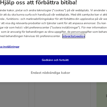
Hjälp oss att förbättra bitiba!
änder kakor, pixlar och andra teknologier ("cookies") på vår webbplats. Vi använder v
för att du ska kunna surfa och handla på vår webbplats. Med ditt samtycke kan vi akt
nda-, funktions- och marknadsföringskakor för att förbättra din upplevelse på vår w
r att visa dig relevanta produkter och tjänster samt för att anpassa annonser. Du kan
gar när som helst i vårt preferenscenter ("Justera inställningar"). För mer informatio
 som är ansvarig för behandlingen av dina uppgifter, de personuppgifter som behan
 med behandlingen hänvisas till preferenscenter.
integritetspolicy
a inställningar
Godkänn och fortsätt
3 varianter
5
Endast nödvändiga kakor
nior
Perfect Fit Senior
 x 85 g
Med kalkon 48 x 85 g