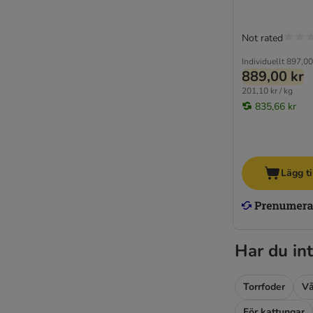
Not rated
Individuellt
897,00
889,00 kr
201,10 kr / kg
835,66 kr
Lägg ti
Har du int
Torrfoder
Vå
För kattungar