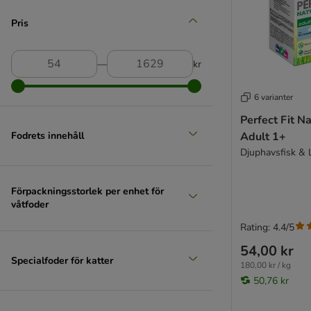
Josera
JosiCat
Pris
Kattovit specialdiet
Kattovit Vital Care
―
kr
Kitekat
KITTY Cat
6 varianter
Latz
Perfect Fit Na
Lucky Lou
Fodrets innehåll
Adult 1+
MAC's
Djuphavsfisk & 
MAC's Vetcare
mera Cats
Förpackningsstorlek per enhet för
Miamor
våtfoder
MjAMjAM
Mjau
Rating: 4.4/5
My Star
54,00 kr
Specialfoder för katter
Natural Trainer
180,00 kr / kg
Nature's Variety
50,76 kr
Nutrivet Inne