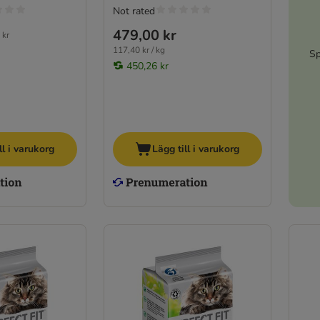
Not rated
479,00 kr
 kr
117,40 kr / kg
Sp
450,26 kr
ll i varukorg
Lägg till i varukorg