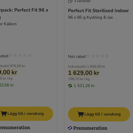
3 varianter
pack: Perfect Fit 96 x
Perfect Fit Sterilised Indoor
g
96 x 85 g Kyckling & lax
or Kalkon
rated
Not rated
duellt
976,00 kr
Individuellt
1 656,00 kr
,00 kr
1 629,00 kr
0 kr / kg
198,70 kr / kg
82,66 kr
1 531,26 kr
Lägg till i varukorg
Lägg till i varukorg