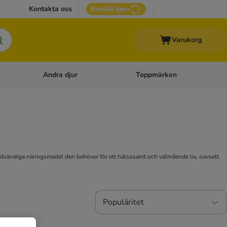
Kontakta oss
Beställ igen
Varukorg
Andra djur
Toppmärken
attillbehör
Open category menu: Veterinärfoder
Open category menu: Andra dj
alla nödvändiga näringsmedel den behöver för ett hälsosamt och välmående liv, oavsett
Populäritet