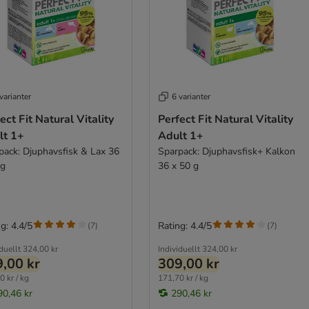
varianter
6 varianter
ect Fit Natural Vitality
Perfect Fit Natural Vitality
lt 1+
Adult 1+
pack: Djuphavsfisk & Lax 36
Sparpack: Djuphavsfisk+ Kalkon
 g
36 x 50 g
g: 4.4/5
Rating: 4.4/5
(
7
)
(
7
)
duellt
324,00 kr
Individuellt
324,00 kr
,00 kr
309,00 kr
0 kr / kg
171,70 kr / kg
90,46 kr
290,46 kr