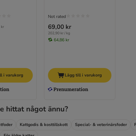
Not rated
69,00 kr
 kr
202,90 kr / kg
64,86 kr
ll i varukorg
Lägg till i varukorg
e hittat något ännu?
tfoder
Kattgodis & kosttillskott
Special- & veterinärsfoder
För äldre katter