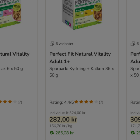
6 varianter
6 
tural Vitality
Perfect Fit Natural Vitality
Perf
Adult 1+
Adu
Lax 6 x 50 g
Sparpack: Kyckling + Kalkon 36 x
Spar
50 g
x 50
Rating: 4.4/5
Ratin
(
7
)
(
7
)
Individuellt
324,00 kr
Indivi
282,00 kr
309
156,70 kr / kg
171,7
265,08 kr
2