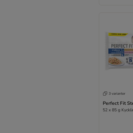
ZIWI® Peak
Spannmålsfritt våtfoder
Sparpack
3 varianter
Perfect Fit St
52 x 85 g Kyckli