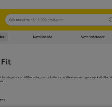
Sök
der
Kattillbehör
Veterinärfoder
egory menu: Hundtillbehör
Open category menu: Kattfoder
Open category menu: K
 Fit
llt framtaget för att tillfredsställa olika katters specifika krav, och ger varje katt 
sik.
ltat