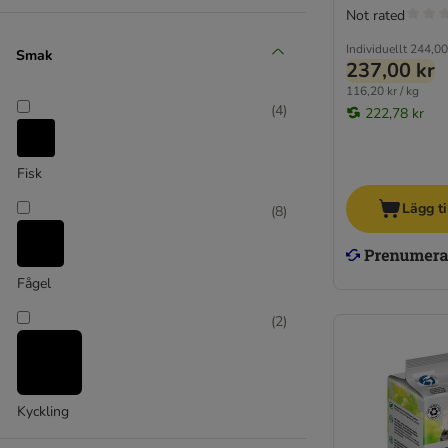
Not rated
Dogs'n Tiger
Encore
Individuellt
244,00
Smak
237,00 kr
Fair Cat
116,20 kr / kg
Feringa
(
4
)
222,78 kr
Forza10
GimCat
Fisk
Gourmet
GRAU
Lägg ti
(
8
)
GranataPet
Greenwoods
Happy Cat
Fågel
Herrmanns
(
2
)
Hill's Prescription Diet Feline
Hill's Science Plan
IAMS
Integra dietfoder
Kyckling
James Wellbeloved