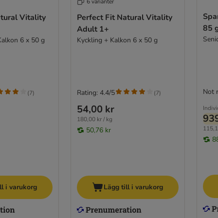
6 varianter
Spar
tural Vitality
Perfect Fit Natural Vitality
85 
Adult 1+
Seni
Kalkon 6 x 50 g
Kyckling + Kalkon 6 x 50 g
Not 
Rating: 4.4/5
(
7
)
(
7
)
54,00 kr
Indivi
939
180,00 kr / kg
115,1
50,76 kr
8
ll i varukorg
Lägg till i varukorg