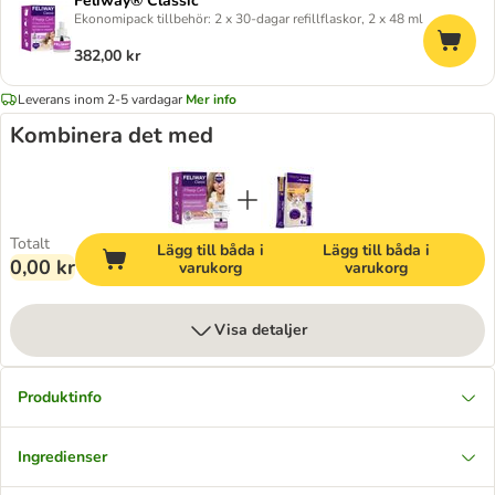
Feliway® Classic
Ekonomipack tillbehör: 2 x 30-dagar refillflaskor, 2 x 48 ml
382,00 kr
Leverans inom 2-5 vardagar
Mer info
Kombinera det med
Totalt
Lägg till båda i
Lägg till båda i
0,00 kr
varukorg
varukorg
Visa detaljer
Produktinfo
Ingredienser