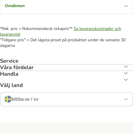
Omdömen
*Rek. pris = Rekommenderat cirkapris**
Se leveranskostnader och
leveranstid
"Tidigare pris" = Det lägsta priset på produkten under de senaste 30
dagarna
Service
Våra fördelar
Handla
Välj land
bitiba.se / sv