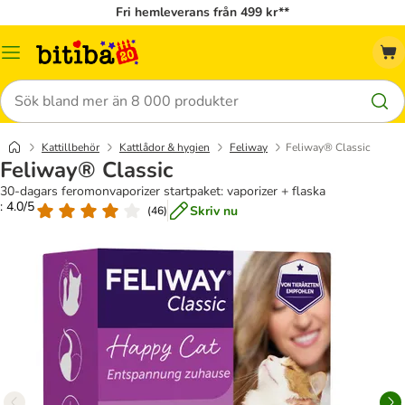
Fri hemleverans från 499 kr**
Meny
Sök
Kattillbehör
Kattlådor & hygien
Feliway
Feliway® Classic
Feliway® Classic
30-dagars feromonvaporizer startpaket: vaporizer + flaska
: 4.0/5
Skriv nu
(
46
)