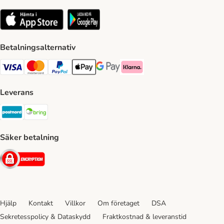
Betalningsalternativ
VISA Payment Method
Mastercard Payment Method
Paypal Payment Method
Apple Pay Payment Method
Google Pay Payment Method
Klarna Payment Method
Leverans
Postnord Shipping Method
Bring Shipping Method
Säker betalning
Security
Hjälp
Kontakt
Villkor
Om företaget
DSA
Sekretesspolicy & Dataskydd
Fraktkostnad & leveranstid