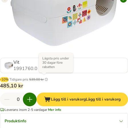
Lägsta pris under
Vit
30 dagar före
rabatten
1991760.0
-10%
Tidigare pris
539,00 kr
485,10 kr
Lägg till i varukorg
Lägg till i varukorg
Leverans inom 2-5 vardagar
Mer info
Produktinfo