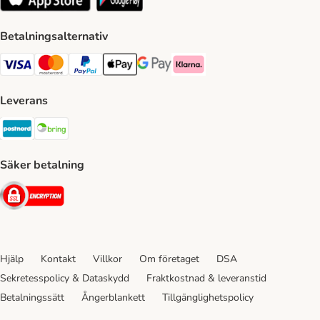
Betalningsalternativ
VISA Payment Method
Mastercard Payment Method
Paypal Payment Method
Apple Pay Payment Method
Google Pay Payment Method
Klarna Payment Method
Leverans
Postnord Shipping Method
Bring Shipping Method
Säker betalning
Security
Hjälp
Kontakt
Villkor
Om företaget
DSA
Sekretesspolicy & Dataskydd
Fraktkostnad & leveranstid
Betalningssätt
Ångerblankett
Tillgänglighetspolicy