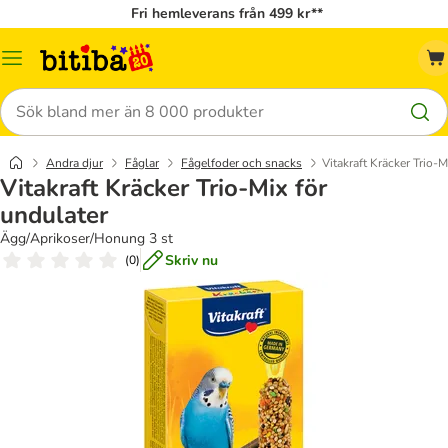
Fri hemleverans från 499 kr**
Meny
Sök
Andra djur
Fåglar
Fågelfoder och snacks
Vitakraft Kräcker Trio-M
Vitakraft Kräcker Trio-Mix för
undulater
Ägg/Aprikoser/Honung 3 st
Skriv nu
(
0
)