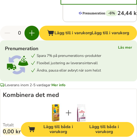
24,44 k
-6%
Lägg till i varukorg
Lägg till i varukorg
Läs mer
Prenumeration
Spara 7% på prenumerations-produkter
Flexibel justering av leveransintervall
Ändra, pausa eller avbryt när som helst
Leverans inom 2-5 vardagar
Mer info
Kombinera det med
Totalt
Lägg till båda i
Lägg till båda i
0,00 kr
varukorg
varukorg