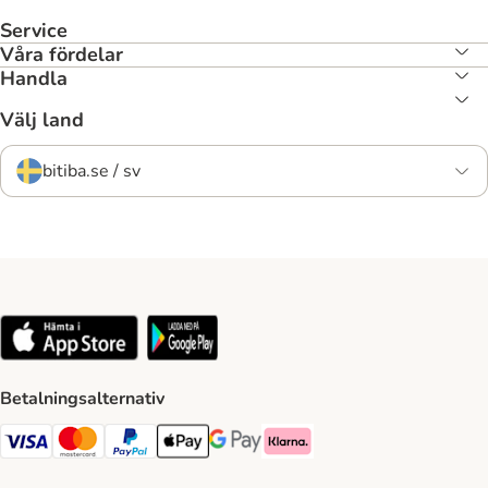
Service
Våra fördelar
Handla
Välj land
bitiba.se / sv
Betalningsalternativ
VISA Payment Method
Mastercard Payment Method
Paypal Payment Method
Apple Pay Payment Method
Google Pay Payment Method
Klarna Payment Method