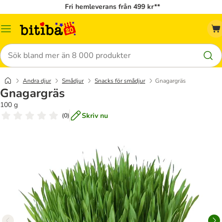
Fri hemleverans från 499 kr**
Meny
Sök
Andra djur
Smådjur
Snacks för smådjur
Gnagargräs
Gnagargräs
100 g
Skriv nu
(
0
)