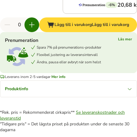
20,68 k
-6%
Lägg till i varukorg
Lägg till i varukorg
Läs mer
Prenumeration
Spara 7% på prenumerations-produkter
Flexibel justering av leveransintervall
Ändra, pausa eller avbryt när som helst
Leverans inom 2-5 vardagar
Mer info
Produktinfo
*Rek. pris = Rekommenderat cirkapris**
Se leveranskostnader och
leveranstid
"Tidigare pris" = Det lägsta priset på produkten under de senaste 30
dagarna