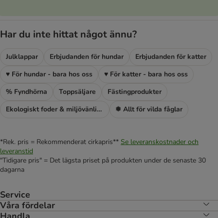
Har du inte hittat något ännu?
Julklappar
Erbjudanden för hundar
Erbjudanden för katter
♥ För hundar - bara hos oss
♥ För katter - bara hos oss
% Fyndhörna
Toppsäljare
Fästingprodukter
Ekologiskt foder & miljövänlig kattsand
❅ Allt för vilda fåglar
*Rek. pris = Rekommenderat cirkapris**
Se leveranskostnader och
leveranstid
"Tidigare pris" = Det lägsta priset på produkten under de senaste 30
dagarna
Service
Våra fördelar
Handla