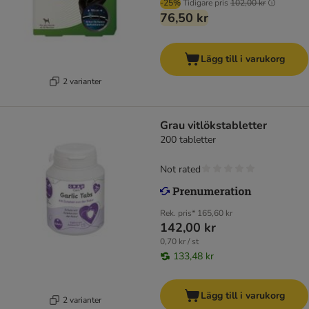
-25%
Tidigare pris
102,00 kr
76,50 kr
Lägg till i varukorg
2 varianter
Grau vitlökstabletter
200 tabletter
Not rated
Rek. pris*
165,60 kr
142,00 kr
0,70 kr / st
133,48 kr
Lägg till i varukorg
2 varianter