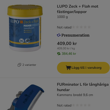
LUPO Zeck + Floh mot
fästingar/loppor
1000 g
Not rated
409,00 kr
409,00 kr / kg
384,46 kr
2 varianter
Lägg till i varukorg
FURminator L för långhåriga
hundar
Kammens bredd 9,6 cm
Not rated