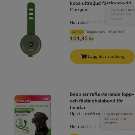
kooa ultraljud fästingskydd
Mörkgrön
Lägsta pris und
30 dagar före
rabatten
Not rated
-24.96%
Tidigare pris
135,00 kr
101,30 kr
Lägg till i varukorg
beaphar reflekterande lopp-
och fästinghalsband för
hundar
Upp till ca 65 cm halsomkrets
Lägsta pris under
30 dagar före
rabatten
Not rated