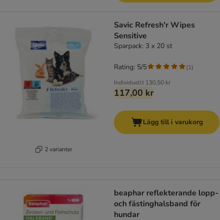
Savic Refresh'r Wipes
Sensitive
Sparpack: 3 x 20 st
Rating: 5/5
(
1
)
Individuellt
130,50 kr
117,00 kr
Lägg till i varukorg
2 varianter
beaphar reflekterande lopp-
och fästinghalsband för
hundar