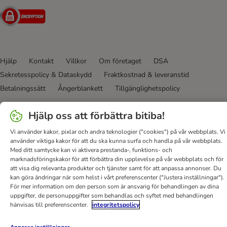
Security
Hjälp
Kontakt
Villkor
Om företaget
DSA
Sekretesspolicy & Dataskydd
Fraktkostnad & leveranstid
Betalningssätt
Ångerblankett
Tillgänglighetspolicy
bitiba GmbH
2026
Hjälp oss att förbättra bitiba!
Vi använder kakor, pixlar och andra teknologier ("cookies") på vår webbplats. Vi
använder viktiga kakor för att du ska kunna surfa och handla på vår webbplats.
Med ditt samtycke kan vi aktivera prestanda-, funktions- och
marknadsföringskakor för att förbättra din upplevelse på vår webbplats och för
att visa dig relevanta produkter och tjänster samt för att anpassa annonser. Du
kan göra ändringar när som helst i vårt preferenscenter ("Justera inställningar").
För mer information om den person som är ansvarig för behandlingen av dina
uppgifter, de personuppgifter som behandlas och syftet med behandlingen
hänvisas till preferenscenter.
integritetspolicy