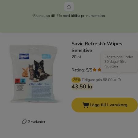
Spara upp till 7% med bitiba prenumeration
Savic Refresh'r Wipes
Sensitive
20 st
Lägsta pris under
30 dagar före
rabatten
Rating: 5/5
(
1
)
-25%
Tidigare pris
58,00 kr
43,50 kr
Lägg till i varukorg
2 varianter