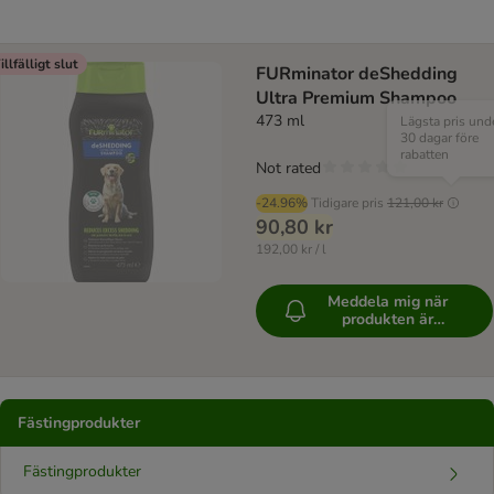
illfälligt slut
FURminator deShedding
Ultra Premium Shampoo
473 ml
Lägsta pris und
30 dagar före
rabatten
Not rated
-24.96%
Tidigare pris
121,00 kr
90,80 kr
192,00 kr / l
Meddela mig när
produkten är
tillgänglig
Fästingprodukter
Fästingprodukter