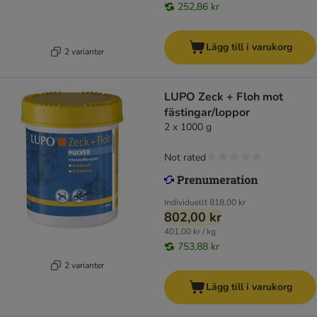
252,86 kr
Lägg till i varukorg
2 varianter
LUPO Zeck + Floh mot
fästingar/loppor
2 x 1000 g
Not rated
Individuellt
818,00 kr
802,00 kr
401,00 kr / kg
753,88 kr
2 varianter
Lägg till i varukorg