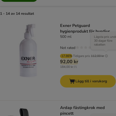
1 - 14 av 14 resultat
Exner Petguard
hygienprodukt för husdjur
500 ml
Lägsta pris und
30 dagar före
rabatten
Not rated
-17.86%
Tidigare pris
112,00 kr
92,00 kr
184,00 kr / l
Lägg till i varukorg
Ardap fästingkrok med
pincett