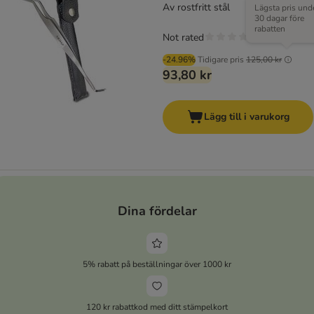
Av rostfritt stål
Lägsta pris und
30 dagar före
rabatten
Not rated
-24.96%
Tidigare pris
125,00 kr
93,80 kr
Lägg till i varukorg
Dina fördelar
5% rabatt på beställningar över 1000 kr
120 kr rabattkod med ditt stämpelkort