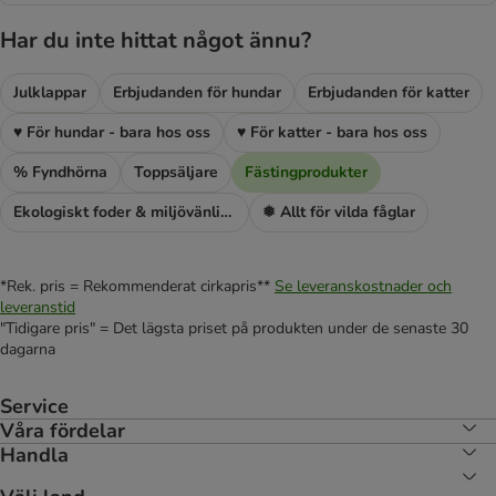
Har du inte hittat något ännu?
Julklappar
Erbjudanden för hundar
Erbjudanden för katter
♥ För hundar - bara hos oss
♥ För katter - bara hos oss
% Fyndhörna
Toppsäljare
Fästingprodukter
Ekologiskt foder & miljövänlig kattsand
❅ Allt för vilda fåglar
*Rek. pris = Rekommenderat cirkapris**
Se leveranskostnader och
leveranstid
"Tidigare pris" = Det lägsta priset på produkten under de senaste 30
dagarna
Service
Våra fördelar
Handla