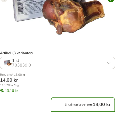
Artikel (3 varianter)
1 st
703839.0
Rek. pris* 16,00 kr
14,00 kr
116,70 kr / kg
13,16 kr
14,00 kr
Engångsleverans