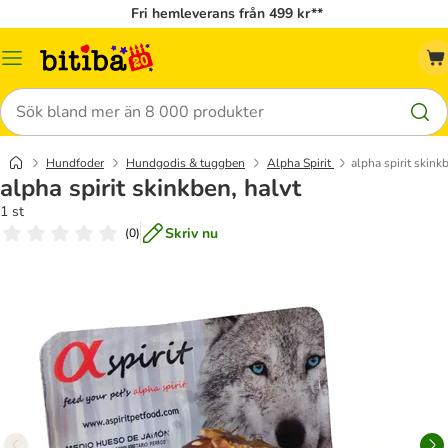
Fri hemleverans från 499 kr**
Meny
Sök
Hundfoder
Hundgodis & tuggben
Alpha Spirit
alpha spirit skink
alpha spirit skinkben, halvt
1 st
Skriv nu
(
0
)