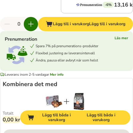
13,16 k
-6%
Lägg till i varukorg
Lägg till i varukorg
Läs mer
Prenumeration
Spara 7% på prenumerations-produkter
Flexibel justering av leveransintervall
Ändra, pausa eller avbryt när som helst
Leverans inom 2-5 vardagar
Mer info
Kombinera det med
Totalt
Lägg till båda i
Lägg till båda i
0,00 kr
varukorg
varukorg