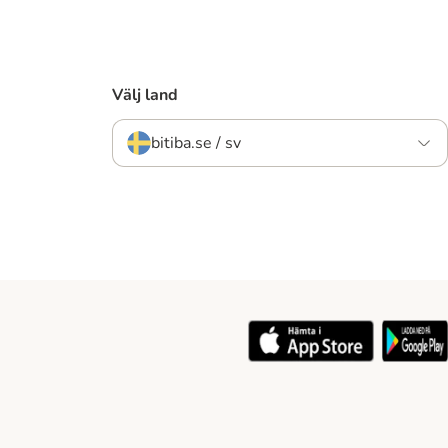
Välj land
bitiba.se / sv