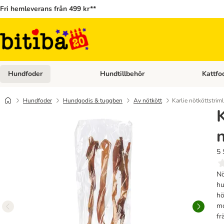
Fri hemleverans från 499 kr**
Hundfoder
Hundtillbehör
Kattfo
Open category menu: Hundfoder
Open cat
Hundfoder
Hundgodis & tuggben
Av nötkött
Karlie nötköttstrim
K
n
5 
Nö
hu
hö
mo
fr