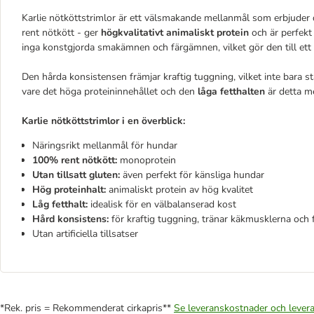
Karlie nötköttstrimlor är ett välsmakande mellanmål som erbjuder
rent nötkött - ger
högkvalitativt animaliskt protein
och är perfekt
inga konstgjorda smakämnen och färgämnen, vilket gör den till ett 
Den hårda konsistensen främjar kraftig tuggning, vilket inte bara 
vare det höga proteininnehållet och den
låga fetthalten
är detta m
Karlie nötköttstrimlor i en överblick:
Näringsrikt mellanmål för hundar
100% rent nötkött:
monoprotein
Utan tillsatt gluten:
även perfekt för känsliga hundar
Hög proteinhalt:
animaliskt protein av hög kvalitet
Låg fetthalt:
idealisk för en välbalanserad kost
Hård konsistens:
för kraftig tuggning, tränar käkmusklerna och 
Utan artificiella tillsatser
*Rek. pris = Rekommenderat cirkapris**
Se leveranskostnader och levera