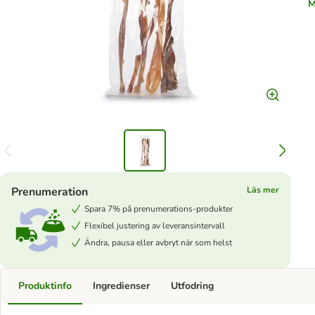
M
Prenumeration
Läs mer
Spara 7% på prenumerations-produkter
Flexibel justering av leveransintervall
Ändra, pausa eller avbryt när som helst
Produktinfo
Ingredienser
Utfodring