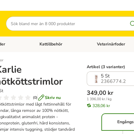
Sök
der
Kattillbehör
Veterinärfoder
egory menu: Hundtillbehör
Open category menu: Kattfoder
Open category menu: K
lor
arlie
Artikel (3 varianter)
5 St
ötköttstrimlor
2366774.2
St
349,00 kr
Skriv nu
(
0
)
1 396,00 kr / kg
tköttstrimlor med lågt fettinnehåll för
328,06 kr
ndar, långa remsor av 100% nötkött,
gkvalitativt animaliskt protein -
Engångs
noprotein, glutenfri, hård konsistens,
ämjar intensiv tuggning, stödjer tandvård