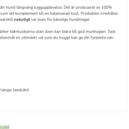
 din hund långvarig tuggupplevelse. Det är producerat av 100%
 som ett komplement till en balanserad kost. Produkten innehåller
särskilt
naturligt
val även för känsliga hundmagar.
stärker käkmusklerna utan även kan bidra till god munhygien. Tack
ellanmål en uttmärkt val som du tryggt kan ge din fyrbenta vän.
främjar tandvård
nstid