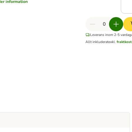
er information
Leverans inom 2-5 vardag
Allt inkluderat
exkl.
fraktkos