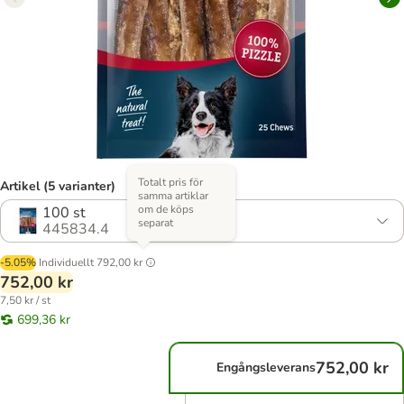
Totalt pris för
Artikel (5 varianter)
samma artiklar
om de köps
100 st
separat
445834.4
-5.05%
Individuellt
792,00 kr
752,00 kr
7,50 kr / st
699,36 kr
752,00 kr
Engångsleverans