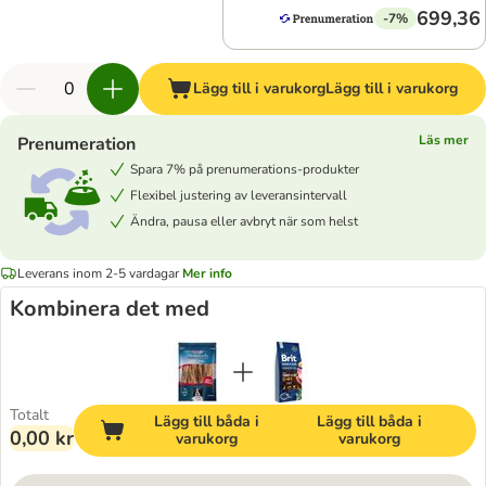
699,36 
-7%
Lägg till i varukorg
Lägg till i varukorg
Läs mer
Prenumeration
Spara 7% på prenumerations-produkter
Flexibel justering av leveransintervall
Ändra, pausa eller avbryt när som helst
Leverans inom 2-5 vardagar
Mer info
Kombinera det med
Totalt
Lägg till båda i
Lägg till båda i
0,00 kr
varukorg
varukorg