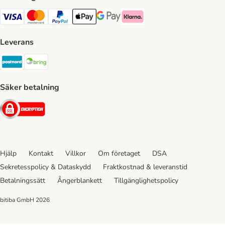
VISA Payment Method
Mastercard Payment Method
Paypal Payment Method
Apple Pay Payment Method
Google Pay Payment Method
Klarna Payment Method
Leverans
Postnord Shipping Method
Bring Shipping Method
Säker betalning
Security
Hjälp
Kontakt
Villkor
Om företaget
DSA
Sekretesspolicy & Dataskydd
Fraktkostnad & leveranstid
Betalningssätt
Ångerblankett
Tillgänglighetspolicy
bitiba GmbH
2026