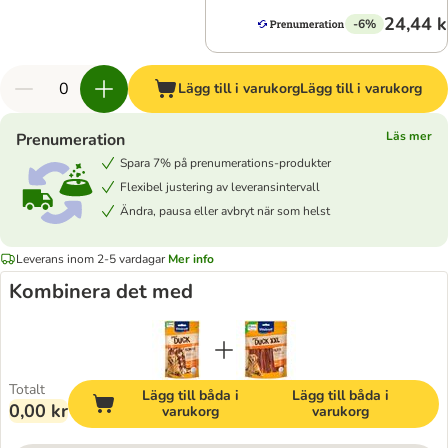
24,44 k
-6%
Lägg till i varukorg
Lägg till i varukorg
Läs mer
Prenumeration
Spara 7% på prenumerations-produkter
Flexibel justering av leveransintervall
Ändra, pausa eller avbryt när som helst
Leverans inom 2-5 vardagar
Mer info
Kombinera det med
Totalt
Lägg till båda i
Lägg till båda i
0,00 kr
varukorg
varukorg