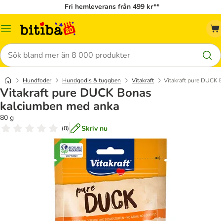
Fri hemleverans från 499 kr**
Meny
Sök
Hundfoder
Hundgodis & tuggben
Vitakraft
Vitakraft pure DUCK
Vitakraft pure DUCK Bonas
kalciumben med anka
80 g
Skriv nu
(
0
)