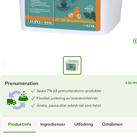
Prenumeration
Läs m
Spara 7% på prenumerations-produkter
Flexibel justering av leveransintervall
Ändra, pausa eller avbryt när som helst
Produktinfo
Ingredienser
Utfodring
Omdömen