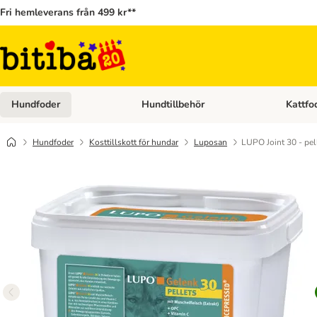
Fri hemleverans från 499 kr**
Hundfoder
Hundtillbehör
Kattfo
Open category menu: Hundfoder
Open cat
Hundfoder
Kosttillskott för hundar
Luposan
LUPO Joint 30 - pel