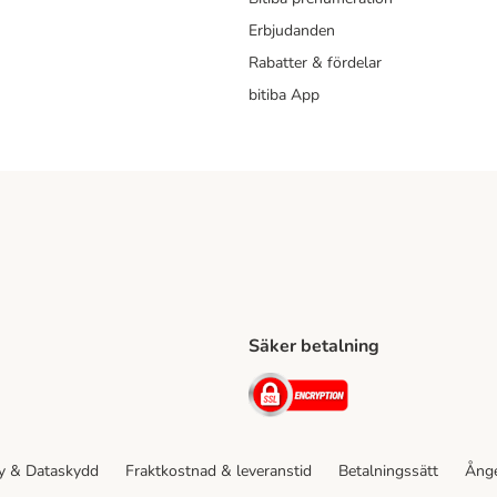
Erbjudanden
Rabatter & fördelar
bitiba App
Säker betalning
Shipping Method
ing Shipping Method
Security
cy & Dataskydd
Fraktkostnad & leveranstid
Betalningssätt
Ånge