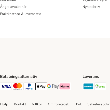
Ångra avtalet här
Nyhetsbrev
Fraktkostnad & leveranstid
Betalningsalternativ
Leverans
Postnord 
Br
VISA Payment Method
Mastercard Payment Method
Paypal Payment Method
Apple Pay Payment Method
Google Pay Payment Method
Klarna Payment Method
Hjälp
Kontakt
Villkor
Om företaget
DSA
Sekretesspoli