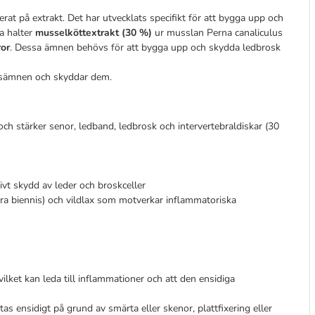
rat på extrakt. Det har utvecklats specifikt för att bygga upp och
a halter
musselköttextrakt (30 %)
ur musslan Perna canaliculus
ror
. Dessa ämnen behövs för att bygga upp och skydda ledbrosk
ngsämnen och skyddar dem.
h stärker senor, ledband, ledbrosk och intervertebraldiskar (30
ivt skydd av leder och broskceller
a biennis) och vildlax som motverkar inflammatoriska
ilket kan leda till inflammationer och att den ensidiga
tas ensidigt på grund av smärta eller skenor, plattfixering eller