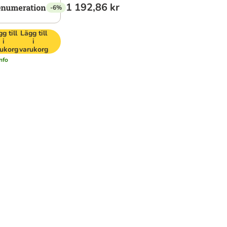
1 192,86 kr
-6%
g till
Lägg till
i
i
ukorg
varukorg
nfo