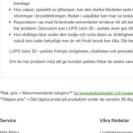
bandage.
Hos valpar, speciellt av jätteraser, kan den starka tillväxten leda 
störningar i broskbildningen. Redan i valpålder kan man se teck
Rasproblem: ras med förändrade extremiteter tenderar till att b
här problem. Dessutom kan LUPO Joint 30 - pellets även ges till 
Hos dräktiga tikar under den tredje och sista delen av dräktigh
också sina leder betydligt mer än ett friskt brosk kan tåla. Där b
LUPO Joint 30 - pellets främjar rörligheten, vitaliteten och presta
Om du har problem med att ge hunden pellets hittar du andra vari
*Rek. pris = Rekommenderat cirkapris**
Se leveranskostnader och levera
"Tidigare pris" = Det lägsta priset på produkten under de senaste 30 da
Service
Våra fördelar
Mitt Bitiba
Lojalitetsprogram