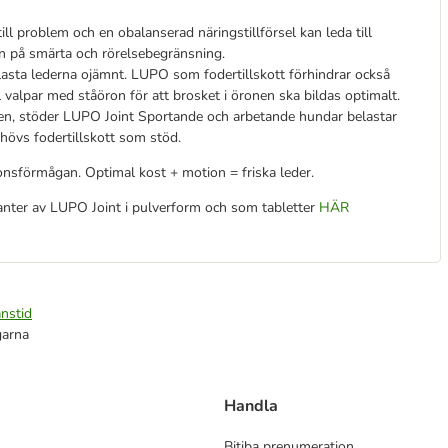
till problem och en obalanserad näringstillförsel kan leda till
en på smärta och rörelsebegränsning.
elasta lederna ojämnt. LUPO som fodertillskott förhindrar också
valpar med ståöron för att brosket i öronen ska bildas optimalt.
eten, stöder LUPO Joint Sportande och arbetande hundar belastar
ehövs fodertillskott som stöd.
tionsförmågan. Optimal kost + motion = friska leder.
anter av LUPO Joint i pulverform och som tabletter
HÄR
nstid
garna
Handla
Bitiba prenumeration