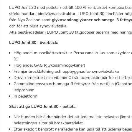
LUPO Joint 30 med pellets r ett till 100 % rent, aktivt komplex base
stärka hundars bindvävnadsstruktur. LUPO Joint 30 innehåller hög
från Nya Zeeland samt
glykosaminoglykaner och omega-3 fettsy
och för att bilda synovialvätska.
Alla beståndsdelar i LUPO Joint 30 tillgodoser lederna med näri
LUPO
Joint 30 i överblick:
Hög andel musselköttextrakt ur Perna canaliculus som skyddar oc
%)
Hög andel GAG (glykosaminoglykaner)
Främjar broskbildning och uppbyggnad av synovialvätska
Druvskärnextrakt och vitamin C från acerolakörsbär för ett effekt
Gammalinolensyra och omega-3 fettsyror från nattljus (Oenother
ledproblem
In pelletform
Skäl att ge
LUPO
Joint 30 - pellets:
När hunden blir äldre händer det att lederna inte belastas jämnt v
belastningen sliter på broskmaterialet.
Efter skador: benbrott nära lederna kan leda till att lederna belas