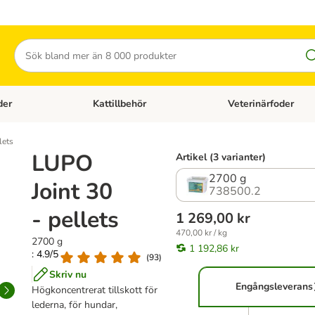
Sök
der
Kattillbehör
Veterinärfoder
egory menu: Hundtillbehör
Open category menu: Kattfoder
Open category menu: K
lets
LUPO
Artikel (3 varianter)
2700 g
Joint 30
738500.2
- pellets
1 269,00 kr
470,00 kr / kg
2700 g
1 192,86 kr
: 4.9/5
(
93
)
Skriv nu
Engångsleverans
Högkoncentrerat tillskott för
lederna, för hundar,