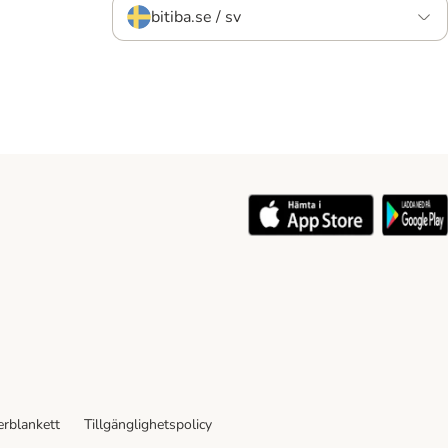
bitiba.se / sv
rblankett
Tillgänglighetspolicy