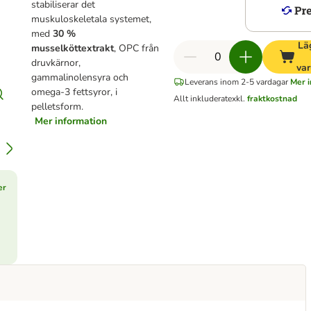
stabiliserar det
muskuloskeletala systemet,
med
30 %
Läg
musselköttextrakt
, OPC från
druvkärnor,
var
gammalinolensyra och
Leverans inom 2-5 vardagar
Mer i
omega-3 fettsyror, i
Allt inkluderat
exkl.
fraktkostnad
pelletsform.
Mer information
er