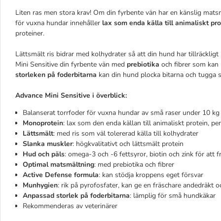
Liten ras men stora krav! Om din fyrbente vän har en känslig matsmä
för vuxna hundar innehåller
lax som enda källa till animaliskt pro
proteiner.
Lättsmält ris bidrar med kolhydrater så att din hund har tillräckli
Mini Sensitive din fyrbente vän med
prebiotika
och fibrer som kan 
storleken på foderbitarna
kan din hund plocka bitarna och tugga si
Advance Mini Sensitive i överblick:
Balanserat torrfoder för vuxna hundar av små raser under 10 kg
Monoprotein
: lax som den enda källan till animaliskt protein, p
Lättsmält
: med ris som väl tolererad källa till kolhydrater
Slanka muskler
: högkvalitativt och lättsmält protein
Hud och päls
: omega-3 och -6 fettsyror, biotin och zink för att
Optimal
matsmältning
: med prebiotika och fibrer
Active Defense formula
: kan stödja kroppens eget försvar
Munhygien
: rik på pyrofosfater, kan ge en fräschare andedräkt 
Anpassad storlek på foderbitarna
: lämplig för små hundkäkar
Rekommenderas av veterinärer