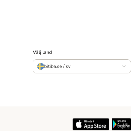
Välj land
bitiba.se / sv