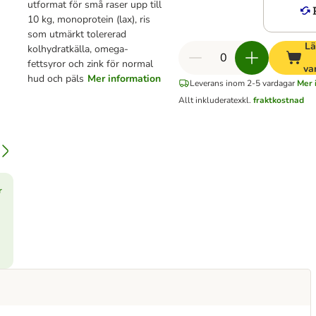
utformat för små raser upp till
10 kg, monoprotein (lax), ris
som utmärkt tolererad
Lä
kolhydratkälla, omega-
fettsyror och zink för normal
va
hud och päls
Mer information
Leverans inom 2-5 vardagar
Mer 
Allt inkluderat
exkl.
fraktkostnad
r