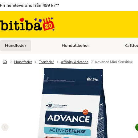
Fri hemleverans från 499 kr**
Hundfoder
Hundtillbehör
Kattfo
Open category menu: Hundfoder
Open cat
Hundfoder
Torrfoder
Affinity Advance
Advance Mini Sensitive