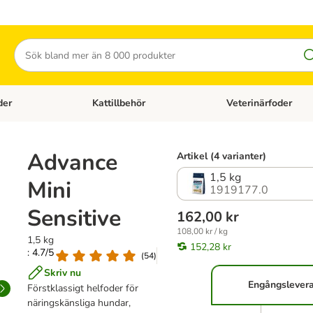
Sök
der
Kattillbehör
Veterinärfoder
egory menu: Hundtillbehör
Open category menu: Kattfoder
Open category menu: K
Advance
Artikel (4 varianter)
1,5 kg
Mini
1919177.0
Sensitive
162,00 kr
108,00 kr / kg
1,5 kg
152,28 kr
: 4.7/5
(
54
)
Skriv nu
Engångslever
Förstklassigt helfoder för
näringskänsliga hundar,