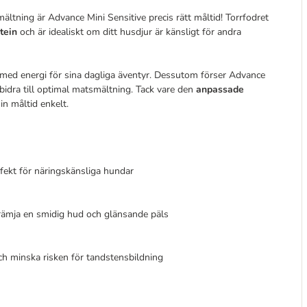
ltning är Advance Mini Sensitive precis rätt måltid! Torrfodret
tein
och är idealiskt om ditt husdjur är känsligt för andra
gt med energi för sina dagliga äventyr. Dessutom förser Advance
bidra till optimal matsmältning. Tack vare den
anpassade
n måltid enkelt.
erfekt för näringskänsliga hundar
 främja en smidig hud och glänsande päls
och minska risken för tandstensbildning