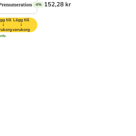
152,28 kr
-6%
gg till
Lägg till
i
i
rukorg
varukorg
info