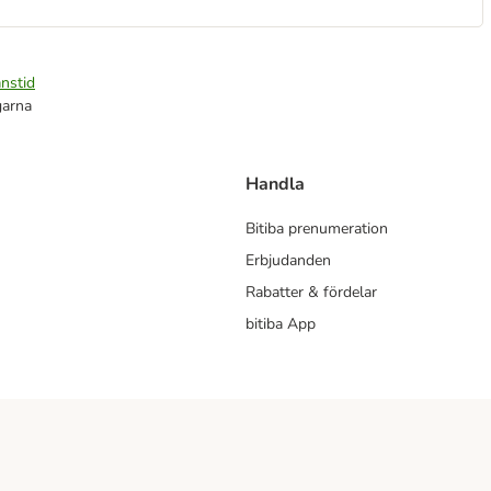
nstid
garna
Handla
Bitiba prenumeration
Erbjudanden
Rabatter & fördelar
bitiba App