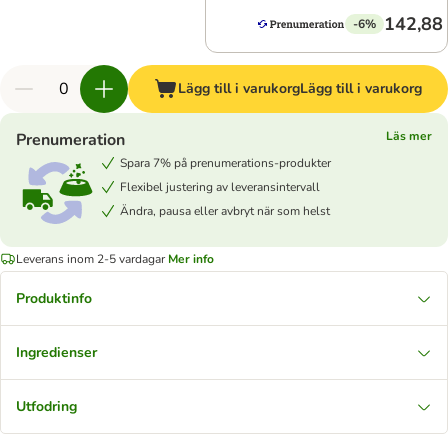
142,88 
-6%
Lägg till i varukorg
Lägg till i varukorg
Läs mer
Prenumeration
Spara 7% på prenumerations-produkter
Flexibel justering av leveransintervall
Ändra, pausa eller avbryt när som helst
Leverans inom 2-5 vardagar
Mer info
Produktinfo
Ingredienser
Utfodring