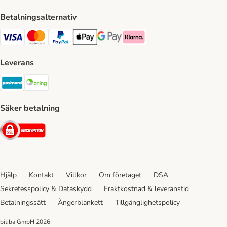
Betalningsalternativ
VISA Payment Method
Mastercard Payment Method
Paypal Payment Method
Apple Pay Payment Method
Google Pay Payment Method
Klarna Payment Method
Leverans
Postnord Shipping Method
Bring Shipping Method
Säker betalning
Security
Hjälp
Kontakt
Villkor
Om företaget
DSA
Sekretesspolicy & Dataskydd
Fraktkostnad & leveranstid
Betalningssätt
Ångerblankett
Tillgänglighetspolicy
bitiba GmbH
2026