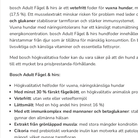
bosch Adult Fågel & hirs är ett
vetefritt
foder för
vuxna hundar
, 
(17,5 %). Ett musselextrakt minskar risken för problem med leder
och glukaner
stabiliserar tarmfloran och stärker immunsystemet.
Vuxna hundar med näringsintolerans har ett känsligt matsmältnin
energikoncentration. bosch Adult Fågel & hirs hundfoder innehåller 
härstammar från djur som är tillåtna för mänsklig konsumtion. En b
livsviktiga och känsliga vitaminer och essentiella fettsyror.
Med bosch högkvalitativa foder kan du vara säker på att din hund all
till ett mycket bra pris/prestanda-förhållande.
Bosch Adult Fågel & hirs:
Högkvalitativt helfoder för vuxna, näringskänsliga hundar
Med minst 30 % färskt fågelkött
, en högkvalitativ animalisk pro
Vetefritt
: utan vete eller veteeftermjöl
Lättsmält
: Med en hög andel hirs (minst 16 %)
Med ett immunkomplex med mannaner och betaglukaner
: st
gynnar den allmänna hälsan
Extrakt från grönläppad mussla
: med stora mängder kondroitin 
Cikoria
med prebiotiskt verkande inulin kan motverka att patologi
mängd, vilket gynnar tarmfloran