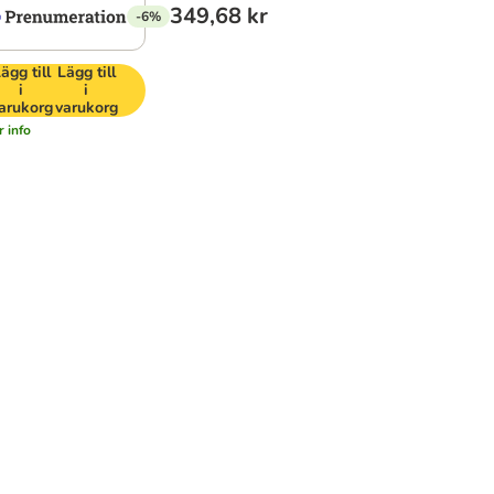
349,68 kr
-6%
ägg till
Lägg till
i
i
arukorg
varukorg
 info