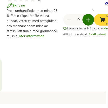
Skriv nu
Premiumhundfoder med minst 25
% färskt fågelkött för vuxna
L
hundar, vetefritt, med betaglukan
v
och mannaner som minskar
Leverans inom 2-5 vardagar
Mer
stress, lättsmält, med grönläppad
Allt inkluderat
exkl.
fraktkostnad
mussla.
Mer information