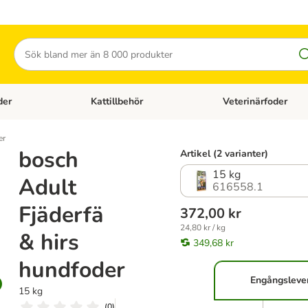
Sök
der
Kattillbehör
Veterinärfoder
egory menu: Hundtillbehör
Open category menu: Kattfoder
Open category menu: K
er
bosch
Artikel (2 varianter)
15 kg
Adult
616558.1
Fjäderfä
372,00 kr
24,80 kr / kg
& hirs
349,68 kr
hundfoder
Engångsleve
15 kg
(
0
)