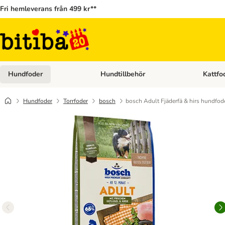
Fri hemleverans från 499 kr**
Hundfoder
Hundtillbehör
Kattfo
Open category menu: Hundfoder
Open cat
Hundfoder
Torrfoder
bosch
bosch Adult Fjäderfä & hirs hundfod