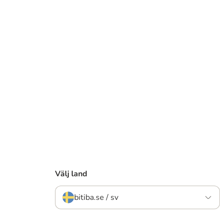
Välj land
bitiba.se / sv