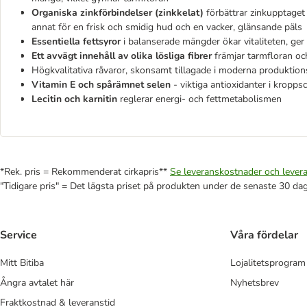
Organiska zinkförbindelser (zinkkelat)
förbättrar zinkupptaget o
annat för en frisk och smidig hud och en vacker, glänsande päls
Essentiella fettsyror
i balanserade mängder ökar vitaliteten, ge
Ett avvägt innehåll av olika lösliga fibrer
främjar tarmfloran oc
Högkvalitativa råvaror, skonsamt tillagade i moderna produktio
Vitamin E och spårämnet selen
- viktiga antioxidanter i kropps
Lecitin och karnitin
reglerar energi- och fettmetabolismen
*Rek. pris = Rekommenderat cirkapris**
Se leveranskostnader och levera
"Tidigare pris" = Det lägsta priset på produkten under de senaste 30 da
Service
Våra fördelar
Mitt Bitiba
Lojalitetsprogram
Ångra avtalet här
Nyhetsbrev
Fraktkostnad & leveranstid