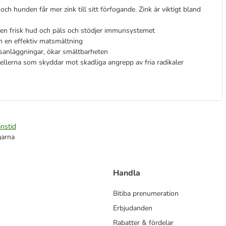
ch hunden får mer zink till sitt förfogande. Zink är viktigt bland
r en frisk hud och päls och stödjer immunsystemet
h en effektiv matsmältning
nsanläggningar, ökar smältbarheten
cellerna som skyddar mot skadliga angrepp av fria radikaler
nstid
garna
Handla
Bitiba prenumeration
Erbjudanden
Rabatter & fördelar