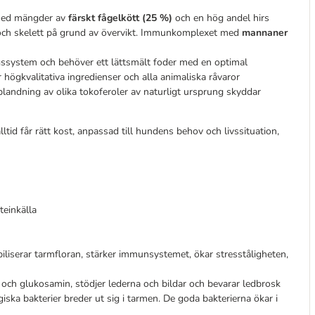
med mängder av
färskt fågelkött (25 %)
och en hög andel hirs
 och skelett på grund av övervikt. Immunkomplexet med
mannaner
gssystem och behöver ett lättsmält foder med en optimal
högkvalitativa ingredienser och alla animaliska råvaror
landning av olika tokoferoler av naturligt ursprung skyddar
tid får rätt kost, anpassad till hundens behov och livssituation,
teinkälla
abiliserar tarmfloran, stärker immunsystemet, ökar stresståligheten,
och glukosamin, stödjer lederna och bildar och bevarar ledbrosk
ska bakterier breder ut sig i tarmen. De goda bakterierna ökar i