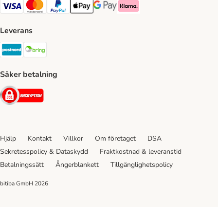
VISA Payment Method
Mastercard Payment Method
Paypal Payment Method
Apple Pay Payment Method
Google Pay Payment Method
Klarna Payment Method
Leverans
Postnord Shipping Method
Bring Shipping Method
Säker betalning
Security
Hjälp
Kontakt
Villkor
Om företaget
DSA
Sekretesspolicy & Dataskydd
Fraktkostnad & leveranstid
Betalningssätt
Ångerblankett
Tillgänglighetspolicy
bitiba GmbH
2026