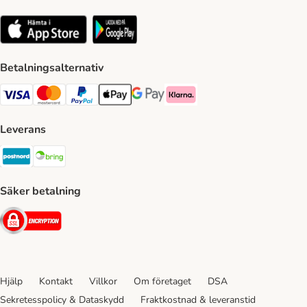
Betalningsalternativ
VISA Payment Method
Mastercard Payment Method
Paypal Payment Method
Apple Pay Payment Method
Google Pay Payment Method
Klarna Payment Method
Leverans
Postnord Shipping Method
Bring Shipping Method
Säker betalning
Security
Hjälp
Kontakt
Villkor
Om företaget
DSA
Sekretesspolicy & Dataskydd
Fraktkostnad & leveranstid