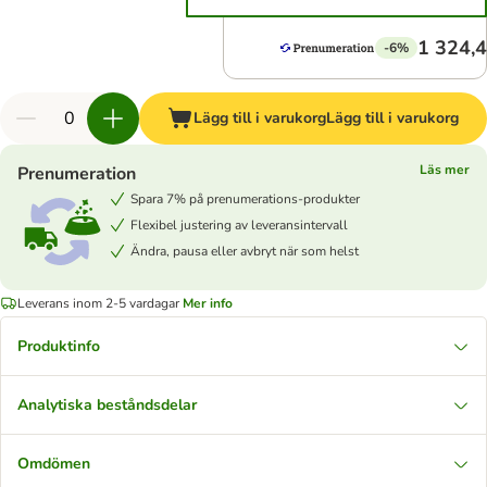
1 324,4
-6%
Lägg till i varukorg
Lägg till i varukorg
Läs mer
Prenumeration
Spara 7% på prenumerations-produkter
Flexibel justering av leveransintervall
Ändra, pausa eller avbryt när som helst
Leverans inom 2-5 vardagar
Mer info
Produktinfo
Analytiska beståndsdelar
Omdömen