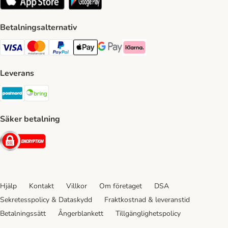
Betalningsalternativ
VISA Payment Method
Mastercard Payment Method
Paypal Payment Method
Apple Pay Payment Method
Google Pay Payment Method
Klarna Payment Method
Leverans
Postnord Shipping Method
Bring Shipping Method
Säker betalning
Security
Hjälp
Kontakt
Villkor
Om företaget
DSA
Sekretesspolicy & Dataskydd
Fraktkostnad & leveranstid
Betalningssätt
Ångerblankett
Tillgänglighetspolicy