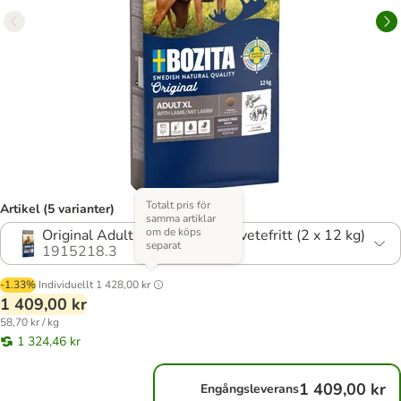
Totalt pris för
Artikel (5 varianter)
samma artiklar
om de köps
Original Adult XL med lamm - vetefritt (2 x 12 kg)
separat
1915218.3
-1.33%
Individuellt
1 428,00 kr
1 409,00 kr
58,70 kr / kg
1 324,46 kr
1 409,00 kr
Engångsleverans