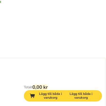
d
0,00 kr
Totalt
Lägg till båda i
Lägg till båda i
varukorg
varukorg