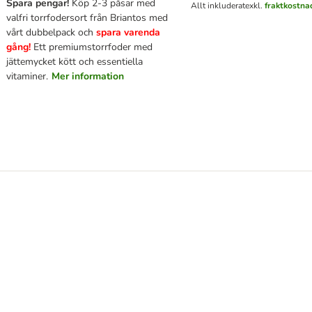
Spara pengar!
Köp 2-3 påsar med
Allt inkluderat
exkl.
fraktkostna
valfri torrfodersort från Briantos med
vårt dubbelpack och
spara varenda
gång!
Ett premiumstorrfoder med
jättemycket kött och essentiella
vitaminer.
Mer information