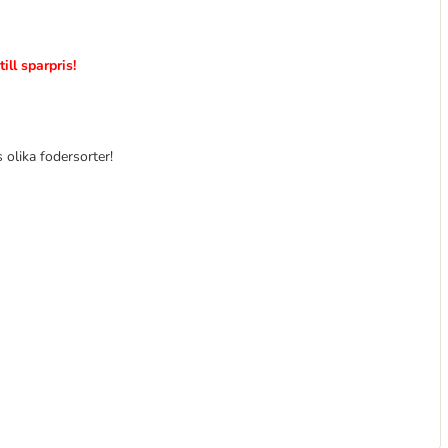
ill sparpris!
 olika fodersorter!