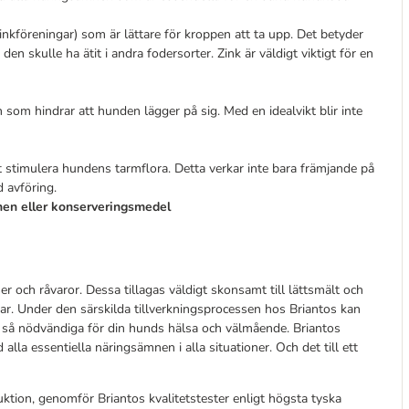
 zinkföreningar) som är lättare för kroppen att ta upp. Det betyder
 skulle ha ätit i andra fodersorter. Zink är väldigt viktigt för en
 som hindrar att hunden lägger på sig. Med en idealvikt blir inte
tt stimulera hundens tarmflora. Detta verkar inte bara främjande på
 avföring.
mnen eller konserveringsmedel
r och råvaror. Dessa tillagas väldigt skonsamt till lättsmält och
r. Under den särskilda tillverkningsprocessen hos Briantos kan
r så nödvändiga för din hunds hälsa och välmående. Briantos
la essentiella näringsämnen i alla situationer. Och det till ett
duktion, genomför Briantos kvalitetstester enligt högsta tyska