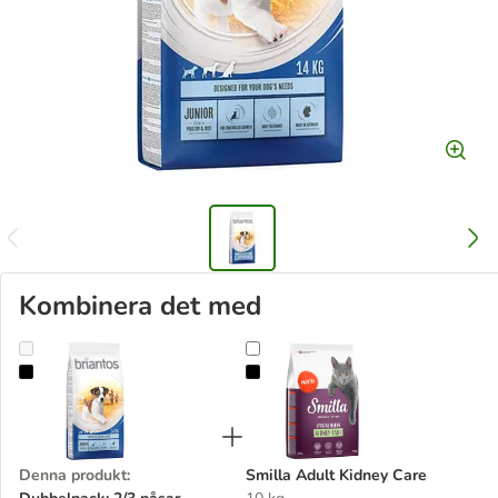
Kombinera det med
Dubbelpack: 2/3 påsar Briantos till lågpris!
Smilla Adult Kidney Care
Denna produkt
:
Smilla Adult Kidney Care