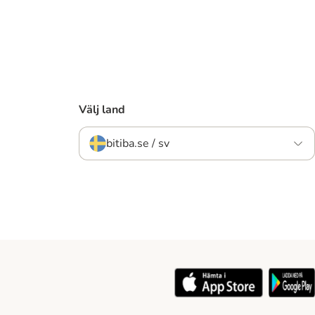
Välj land
bitiba.se / sv