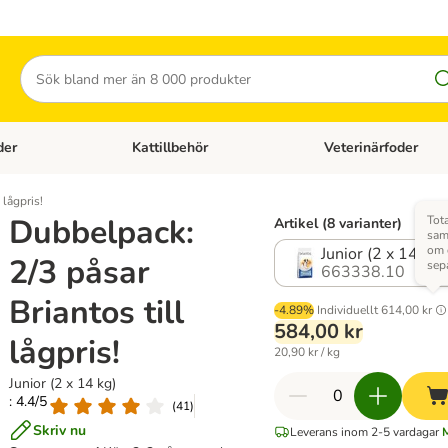
Sök
der
Kattillbehör
Veterinärfoder
egory menu: Hundtillbehör
Open category menu: Kattfoder
Open category menu: K
 lågpris!
Dubbelpack:
Tota
Artikel (8 varianter)
sam
om 
Junior (2 x 14 kg)
2/3 påsar
sep
663338.10
Briantos till
-4.89%
Individuellt
614,00 kr
584,00 kr
lågpris!
20,90 kr / kg
Junior (2 x 14 kg)
: 4.4/5
(
41
)
Skriv nu
Leverans inom 2-5 vardagar
M