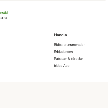
nstid
garna
Handla
Bitiba prenumeration
Erbjudanden
Rabatter & fördelar
bitiba App