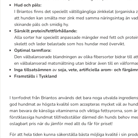
Hud och päls:
I Briantos finns det speciellt vältillgängliga zinkkelat (organiska
att hunden kan smälta mer zink med samma näringsintag än vad den
skinande päls och smidig hy.
Särskilt protein/fettförhållande:
Alla sorter har speciellt anpassade mängder med fett och protein
skelett och leder belastade som hos hundar med övervikt.
Optimal tarmflora:
Den välbalanserade blandningen av olika fibersorter bidrar till a
en välbalanserad matsmältning utan bidrar även till en välformad
Inga tillsatsämnen
av
soja, vete, artificiella arom- och färgä
Framställs i Tyskland
I torrfodret från Briantos används det bara noga utvalda ingrediense
god hundmat av högsta kvalité som accepteras mycket väl av hunda
man bevara de känsliga vitaminerna och viktiga fettsyrorna, som ä
förstklassiga hundmat tillfredsställer därmed din hunds behov med al
oslagbart pris när du jämför med allt du får för priset!
För att hela tiden kunna säkerställa bästa möjliga kvalité i sin pro