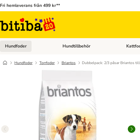
Fri hemleverans från 499 kr**
Hundfoder
Hundtillbehör
Kattfo
Open category menu: Hundfoder
Open cat
Hundfoder
Torrfoder
Briantos
Dubbelpack: 2/3 påsar Briantos till