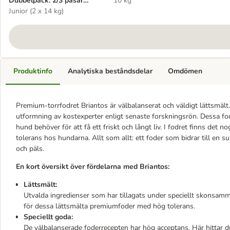
Dubbelpack: 2/3 påsar
10 kg
Briantos till lågpris!
Junior (2 x 14 kg)
Produktinfo
Analytiska beståndsdelar
Omdömen
Premium-torrfodret Briantos är välbalanserat och väldigt lättsmält
utformning av kostexperter enligt senaste forskningsrön. Dessa fod
hund behöver för att få ett friskt och långt liv. I fodret finns det 
tolerans hos hundarna. Allt som allt: ett foder som bidrar till en 
och päls.
En kort översikt över fördelarna med Briantos:
Lättsmält:
Utvalda ingredienser som har tillagats under speciellt skonsamm
för dessa lättsmälta premiumfoder med hög tolerans.
Speciellt goda:
De välbalanserade foderrecepten har hög acceptans. Här hittar 