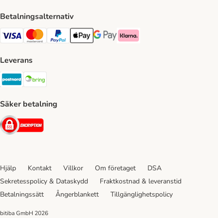
Betalningsalternativ
VISA Payment Method
Mastercard Payment Method
Paypal Payment Method
Apple Pay Payment Method
Google Pay Payment Method
Klarna Payment Method
Leverans
Postnord Shipping Method
Bring Shipping Method
Säker betalning
Security
Hjälp
Kontakt
Villkor
Om företaget
DSA
Sekretesspolicy & Dataskydd
Fraktkostnad & leveranstid
Betalningssätt
Ångerblankett
Tillgänglighetspolicy
bitiba GmbH
2026