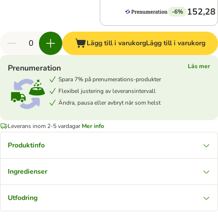
152,28 
-6%
Lägg till i varukorg
Lägg till i varukorg
Läs mer
Prenumeration
Spara 7% på prenumerations-produkter
Flexibel justering av leveransintervall
Ändra, pausa eller avbryt när som helst
Leverans inom 2-5 vardagar
Mer info
Produktinfo
Ingredienser
Utfodring