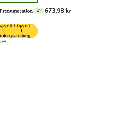
673,98 kr
-6%
gg till
Lägg till
i
i
rukorg
varukorg
info