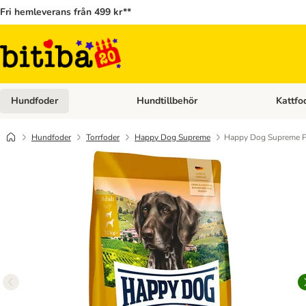
Fri hemleverans från 499 kr**
Hundfoder
Hundtillbehör
Kattfo
Open category menu: Hundfoder
Open cat
Hundfoder
Torrfoder
Happy Dog Supreme
Happy Dog Supreme 