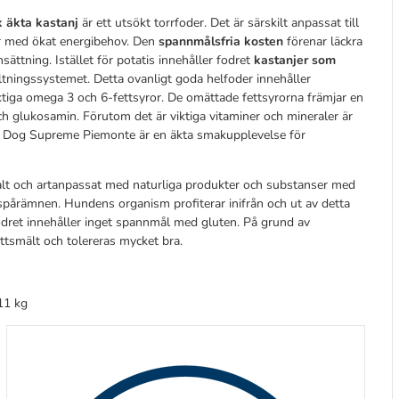
k äkta kastanj
är ett utsökt torrfoder. Det är särskilt anpassat till
r med ökat energibehov. Den
spannmålsfria kosten
förenar läckra
ättning. Istället för potatis innehåller fodret
kastanjer som
ältningssystemet. Detta ovanligt goda helfoder innehåller
iga omega 3 och 6-fettsyror. De omättade fettsyrorna främjar en
ch glukosamin. Förutom det är viktiga vitaminer och mineraler är
appy Dog Supreme Piemonte är en äkta smakupplevelse för
lt och artanpassat med naturliga produkter och substanser med
spårämnen. Hundens organism profiterar inifrån och ut av detta
Fodret innehåller inget spannmål med gluten. På grund av
ättsmält och tolereras mycket bra.
11 kg