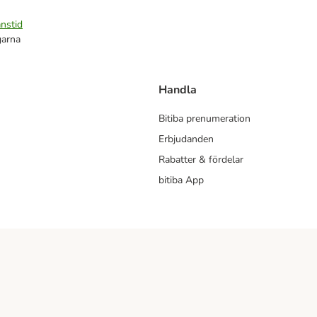
nstid
garna
Handla
Bitiba prenumeration
Erbjudanden
Rabatter & fördelar
bitiba App