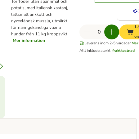
Torrfoder utan spannmål och
potatis, med italiensk kastanj,
lättsmält ankkött och
nyzeeländsk mussla, utmärkt
Lä
för näringskänsliga vuxna
hundar från 11 kg kroppsvikt
va
Mer information
Leverans inom 2-5 vardagar
Mer 
Allt inkluderat
exkl.
fraktkostnad