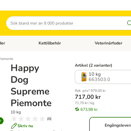
Sök
der
Kattillbehör
Veterinärfoder
egory menu: Hundtillbehör
Open category menu: Kattfoder
Open category menu: K
Piemonte
Happy
Artikel (2 varianter)
10 kg
Dog
663503.0
Supreme
Rek. pris* 979,00 kr
717,00 kr
Piemonte
71,70 kr / kg
673,98 kr
10 kg
(
0
)
Engångslever
Skriv nu