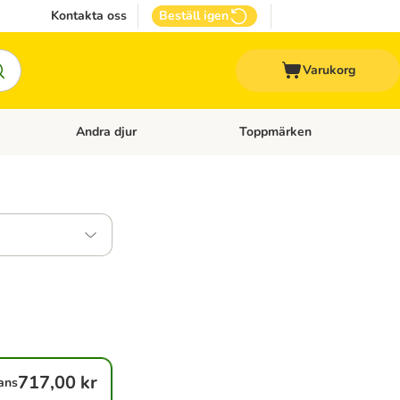
Kontakta oss
Beställ igen
Varukorg
Andra djur
Toppmärken
attillbehör
Open category menu: Veterinärfoder
Open category menu: Andra dj
717,00 kr
ans