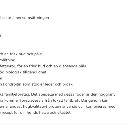
biliserar ämnesomsättningen
t
h en frisk hud och päls:
smältning
ettsyror, för en frisk hud och en glänsande päls
g biologisk tillgänglighet
ar
h kondroitin som stödjer leder och brosk
t familjeföretag. Det speciella med dessa foder är den noggrant
na kommer företrädesvis från lokalt lantbruk. Därigenom kan
erna. Endast högkvalitativt protein används och kombineras med
ecept för din hunds hälsa och vitalitet.