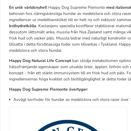
En unik världsnyhet!
Happy Dog Supreme Piemonte
med italiens
behoven hos näringskänsliga hundar av medelstora och stora rase
ingredienser ur medelhavsköket till en helt ny och exklusiv sammans
kolhydratkälla
. Kastanjens speciella kostfibrer stabiliserar matsm
dessutom lättsmält anka, mussla från Nya Zeeland samt många vikt
frisk hud och vacker päls. Mussla bidrar med naturligt kondroitin o
tillsatta i detta förstklassiga foder som tillverkas i Tyskland. H
medelstora och stora hundar.
Happy Dog Natural Life Concept
kan stödja metabolismen optima
hälsofrämjande egenskaper som utvalda örter, äpplen, linfrön och 
koncept - från ett stärkt immunsystem till en frisk hud och päls. 
ingrediensernas höga kvalitet och biotillgänglighet är detta foder l
Happy Dog Supreme Piemonte övertygar:
Avvägt torrfoder för hundar av medelstora och stora raser över 