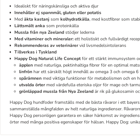
Idealiskt för näringskänsliga och aktiva djur
Innehåller ej spannmål, gluten eller potatis
Med
äkta kastanj
som
kolhydratkälla
, med kostfibrer som sta
Lättsmält anka
som proteinkälla
Mussla från nya Zeeland
stödjer lederna
Med vitaminer och mineraler:
ett holistiskt och fullvärdigt recep
Rekommenderas av veterinärer
vid livsmedelsintolerans
Tillverkas i Tyskland
Happy Dog Natural Life Concept
för ett stärkt immunsystem oc
äpplen
med naturliga, pektinhaltiga fibrer för en optimal mat
linfrön
har ett särskilt högt innehåll av omega 3 och omega 6 f
spårämnen
med viktiga funktioner för metabolismen och en hö
utvalda örter
med värdefulla eteriska oljor för mage och tarm
grönläppad mussla från Nya Zeeland
är rik på glukosamin oc
Happy Dog hundfoder framställs med de bästa råvaror i ett bayersk
sammanställda mångfalden av helt naturliga ingredienser. Råvaror
Happy Dog personligen garantera en säker härkomst av ingrediens
örter med många positiva egenskaper för hälsan. Happy Dog: unika r