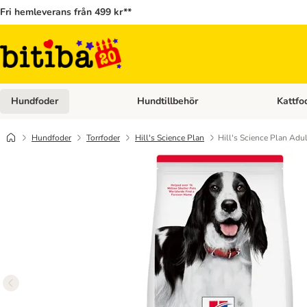
Fri hemleverans från 499 kr**
Hundfoder
Hundtillbehör
Kattfo
Open category menu: Hundfoder
Open cat
Hundfoder
Torrfoder
Hill's Science Plan
Hill's Science Plan Ad