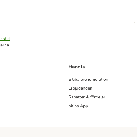
nstid
garna
Handla
Bitiba prenumeration
Erbjudanden
Rabatter & fördelar
bitiba App