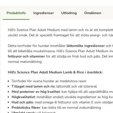
Produktinfo
Ingredienser
Utfodring
Omdömen
Hill's Science Plan Adult Medium med lamm och ris är ett komplet
utsökt smak. Det är speciellt framtaget för att möta energi- och 
Detta torrfoder för hundar innehåller
lättsmälta ingredienser
och 
till att bibehålla muskelmassa. Hill's Science Plan Adult Medium
fettsyror och vitaminer
för att stödja en frisk hud och päls. Det inne
normal matsmältning.
Hill's Science Plan Adult Medium Lamb & Rice i överblick:
Torrfoder för vuxna hundar av medelstora raser
Tillagat med lamm och ris:
lättsmält och väl tolererat
Med proteiner av hög kvalitet
: kan hjälpa till att upprätthålla
Högkvalitativt
: innehåller endast utvalda ingredienser av hög kva
Hud och päls
: med omega-6 fettsyror och vitamin E som stödjer
Prebiotiska fibrer
: kan bidra till en normal matsmältning
Utmärkt smak:
väl tolererat