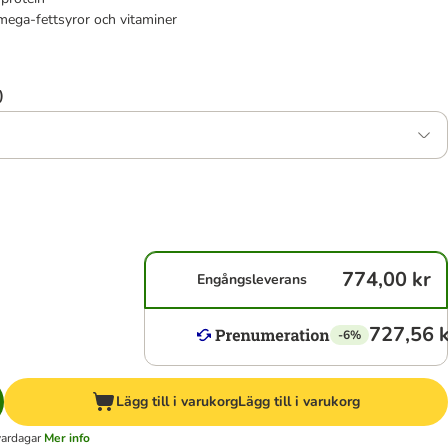
mega-fettsyror och vitaminer
)
774,00 kr
Engångsleverans
727,56 k
-6%
Lägg till i varukorg
Lägg till i varukorg
vardagar
Mer info