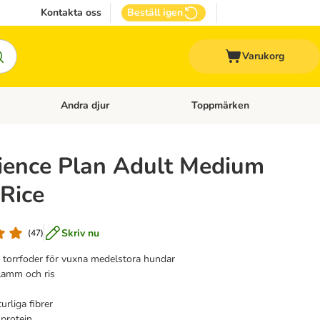
Kontakta oss
Beställ igen
Varukorg
Andra djur
Toppmärken
attillbehör
Open category menu: Veterinärfoder
Open category menu: Andra dj
cience Plan Adult Medium
Rice
Skriv nu
(
47
)
torrfoder för vuxna medelstora hundar
 lamm och ris
urliga fibrer
 protein