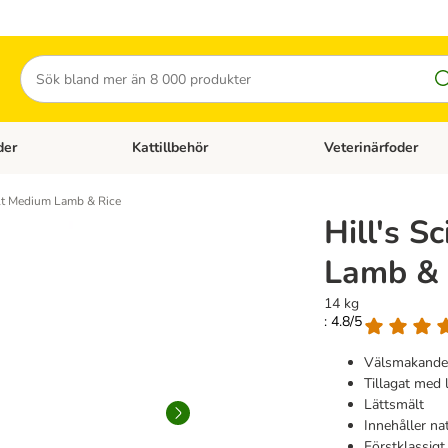
Sök
der
Kattillbehör
Veterinärfoder
egory menu: Hundtillbehör
Open category menu: Kattfoder
Open category menu: K
ult Medium Lamb & Rice
Hill's S
Lamb & 
14 kg
: 4.8/5
Välsmakande 
Tillagat med
Lättsmält
Innehåller nat
Förstklassigt