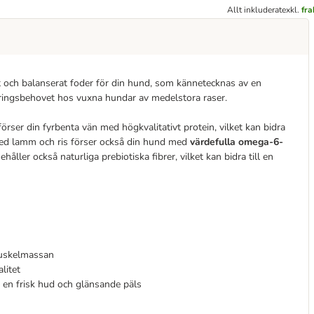
Allt inkluderat
exkl.
fr
t och balanserat foder för din hund, som kännetecknas av en
näringsbehovet hos vuxna hundar av medelstora raser.
förser din fyrbenta vän med högkvalitativt protein, vilket kan bidra
 med lamm och ris förser också din hund med
värdefulla omega-6-
håller också naturliga prebiotiska fibrer, vilket kan bidra till en
 muskelmassan
litet
 en frisk hud och glänsande päls