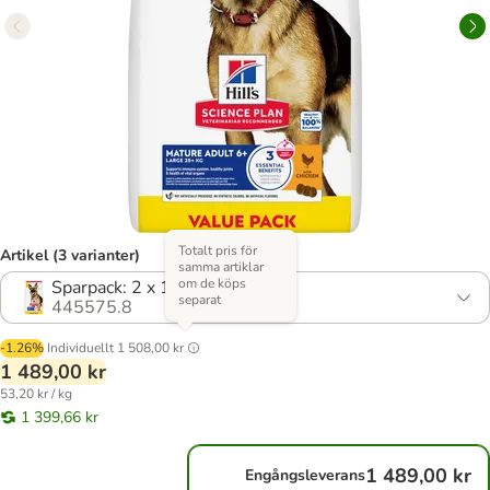
Totalt pris för
Artikel (3 varianter)
samma artiklar
om de köps
Sparpack: 2 x 14 kg
separat
445575.8
-1.26%
Individuellt
1 508,00 kr
1 489,00 kr
53,20 kr / kg
1 399,66 kr
1 489,00 kr
Engångsleverans