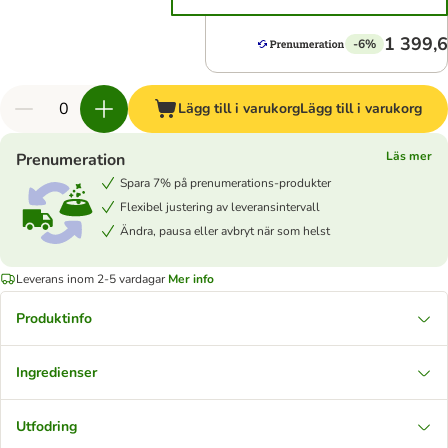
1 399,6
-6%
Lägg till i varukorg
Lägg till i varukorg
Läs mer
Prenumeration
Spara 7% på prenumerations-produkter
Flexibel justering av leveransintervall
Ändra, pausa eller avbryt när som helst
Leverans inom 2-5 vardagar
Mer info
Produktinfo
Ingredienser
Utfodring