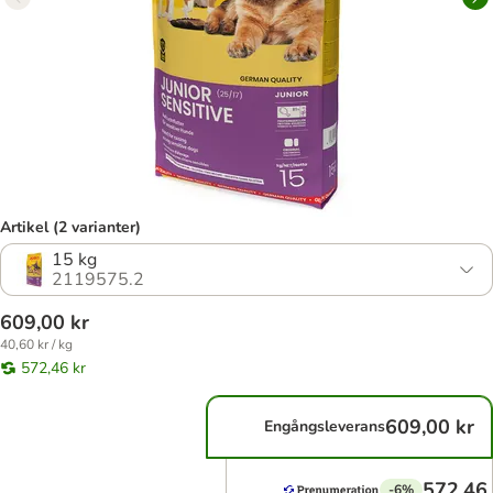
Artikel (2 varianter)
15 kg
2119575.2
609,00 kr
40,60 kr / kg
572,46 kr
609,00 kr
Engångsleverans
572,46 
-6%