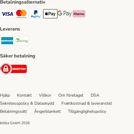
Betalningsalternativ
VISA Payment Method
Mastercard Payment Method
Paypal Payment Method
Apple Pay Payment Method
Google Pay Payment Method
Klarna Payment Method
Leverans
Postnord Shipping Method
Bring Shipping Method
Säker betalning
Security
Hjälp
Kontakt
Villkor
Om företaget
DSA
Sekretesspolicy & Dataskydd
Fraktkostnad & leveranstid
Betalningssätt
Ångerblankett
Tillgänglighetspolicy
bitiba GmbH
2026