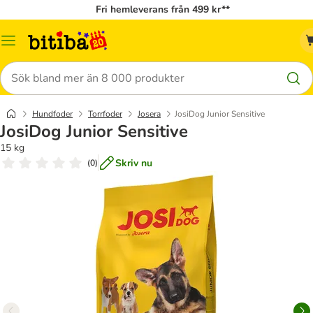
Fri hemleverans från 499 kr**
Meny
Sök
Hundfoder
Torrfoder
Josera
JosiDog Junior Sensitive
JosiDog Junior Sensitive
15 kg
Skriv nu
(
0
)