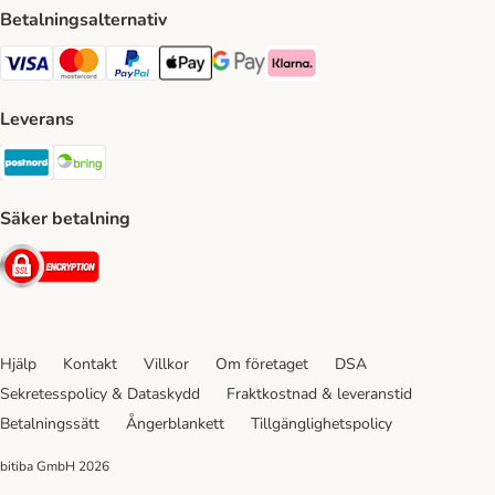
Betalningsalternativ
VISA Payment Method
Mastercard Payment Method
Paypal Payment Method
Apple Pay Payment Method
Google Pay Payment Method
Klarna Payment Method
Leverans
Postnord Shipping Method
Bring Shipping Method
Säker betalning
Security
Hjälp
Kontakt
Villkor
Om företaget
DSA
Sekretesspolicy & Dataskydd
Fraktkostnad & leveranstid
Betalningssätt
Ångerblankett
Tillgänglighetspolicy
bitiba GmbH
2026