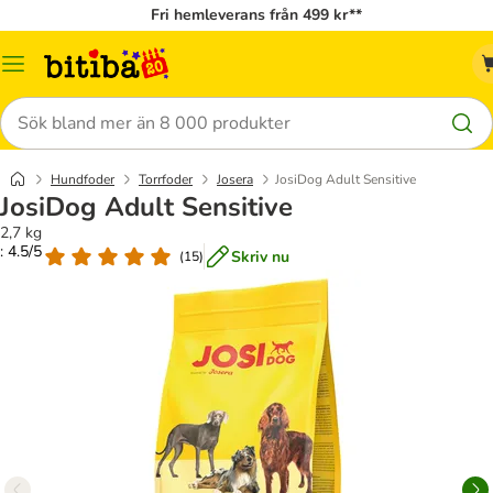
Fri hemleverans från 499 kr**
Meny
Sök
Hundfoder
Torrfoder
Josera
JosiDog Adult Sensitive
JosiDog Adult Sensitive
2,7 kg
: 4.5/5
Skriv nu
(
15
)