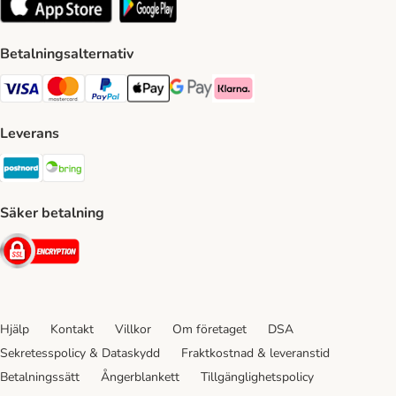
Betalningsalternativ
VISA Payment Method
Mastercard Payment Method
Paypal Payment Method
Apple Pay Payment Method
Google Pay Payment Method
Klarna Payment Method
Leverans
Postnord Shipping Method
Bring Shipping Method
Säker betalning
Security
Hjälp
Kontakt
Villkor
Om företaget
DSA
Sekretesspolicy & Dataskydd
Fraktkostnad & leveranstid
Betalningssätt
Ångerblankett
Tillgänglighetspolicy