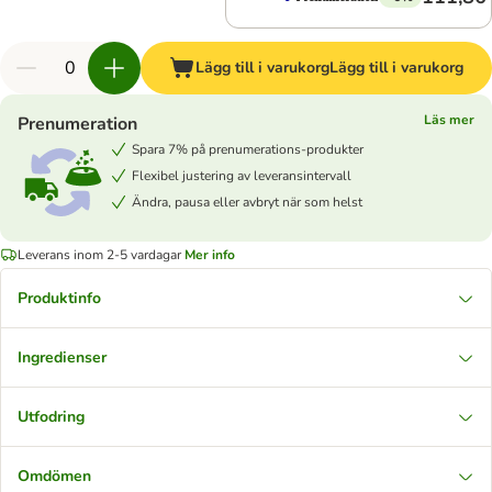
Lägg till i varukorg
Lägg till i varukorg
Läs mer
Prenumeration
Spara 7% på prenumerations-produkter
Flexibel justering av leveransintervall
Ändra, pausa eller avbryt när som helst
Leverans inom 2-5 vardagar
Mer info
Produktinfo
Ingredienser
Utfodring
Omdömen