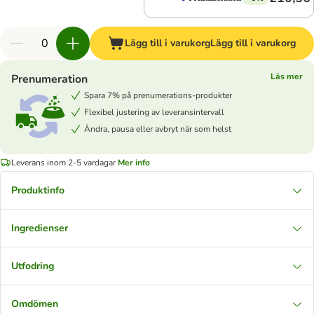
Lägg till i varukorg
Lägg till i varukorg
Läs mer
Prenumeration
Spara 7% på prenumerations-produkter
Flexibel justering av leveransintervall
Ändra, pausa eller avbryt när som helst
Leverans inom 2-5 vardagar
Mer info
Produktinfo
Ingredienser
Utfodring
Omdömen