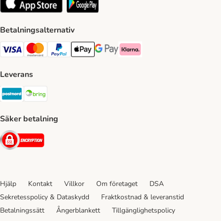
Betalningsalternativ
VISA Payment Method
Mastercard Payment Method
Paypal Payment Method
Apple Pay Payment Method
Google Pay Payment Method
Klarna Payment Method
Leverans
Postnord Shipping Method
Bring Shipping Method
Säker betalning
Security
Hjälp
Kontakt
Villkor
Om företaget
DSA
Sekretesspolicy & Dataskydd
Fraktkostnad & leveranstid
Betalningssätt
Ångerblankett
Tillgänglighetspolicy