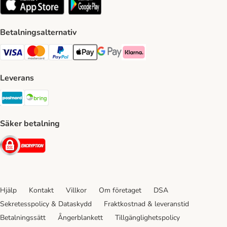
Betalningsalternativ
VISA Payment Method
Mastercard Payment Method
Paypal Payment Method
Apple Pay Payment Method
Google Pay Payment Method
Klarna Payment Method
Leverans
Postnord Shipping Method
Bring Shipping Method
Säker betalning
Security
Hjälp
Kontakt
Villkor
Om företaget
DSA
Sekretesspolicy & Dataskydd
Fraktkostnad & leveranstid
Betalningssätt
Ångerblankett
Tillgänglighetspolicy