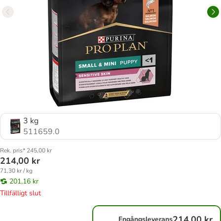
3 kg
511659.0
Rek. pris* 245,00 kr
214,00 kr
71,30 kr / kg
201,16 kr
Tillfälligt slut
214,00 kr
Engångsleverans