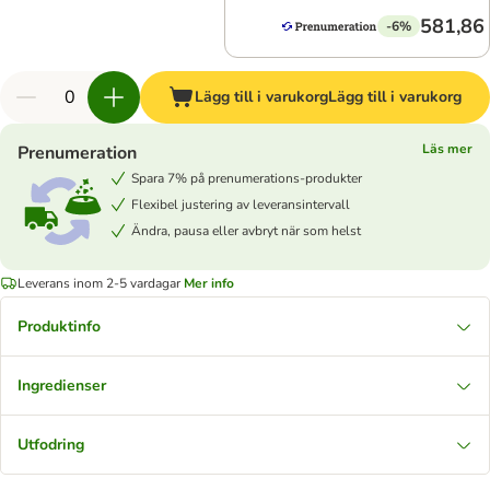
581,86 
-6%
Lägg till i varukorg
Lägg till i varukorg
Läs mer
Prenumeration
Spara 7% på prenumerations-produkter
Flexibel justering av leveransintervall
Ändra, pausa eller avbryt när som helst
Leverans inom 2-5 vardagar
Mer info
Produktinfo
Ingredienser
Utfodring