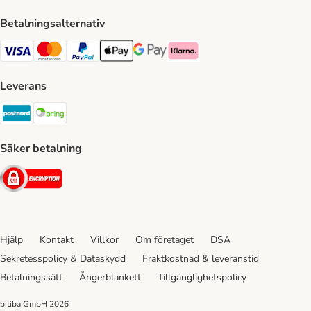
Betalningsalternativ
VISA Payment Method
Mastercard Payment Method
Paypal Payment Method
Apple Pay Payment Method
Google Pay Payment Method
Klarna Payment Method
Leverans
Postnord Shipping Method
Bring Shipping Method
Säker betalning
Security
Hjälp
Kontakt
Villkor
Om företaget
DSA
Sekretesspolicy & Dataskydd
Fraktkostnad & leveranstid
Betalningssätt
Ångerblankett
Tillgänglighetspolicy
bitiba GmbH
2026