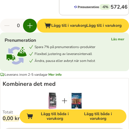
572,46 
-6%
Lägg till i varukorg
Lägg till i varukorg
Läs mer
Prenumeration
Spara 7% på prenumerations-produkter
Flexibel justering av leveransintervall
Ändra, pausa eller avbryt när som helst
Leverans inom 2-5 vardagar
Mer info
Kombinera det med
Totalt
Lägg till båda i
Lägg till båda i
0,00 kr
varukorg
varukorg