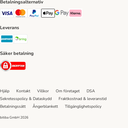
Betalningsalternativ
VISA Payment Method
Mastercard Payment Method
Paypal Payment Method
Apple Pay Payment Method
Google Pay Payment Method
Klarna Payment Method
Leverans
Postnord Shipping Method
Bring Shipping Method
Säker betalning
Security
Hjälp
Kontakt
Villkor
Om företaget
DSA
Sekretesspolicy & Dataskydd
Fraktkostnad & leveranstid
Betalningssätt
Ångerblankett
Tillgänglighetspolicy
bitiba GmbH
2026