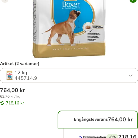
Artikel (2 varianter)
12 kg
445714.9
764,00 kr
63,70 kr / kg
718,16 kr
764,00 kr
Engångsleverans
718,16 
-6%