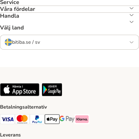
Service
Våra fördelar
Handla
Välj land
bitiba.se / sv
Betalningsalternativ
VISA Payment Method
Mastercard Payment Method
Paypal Payment Method
Apple Pay Payment Method
Google Pay Payment Method
Klarna Payment Method
Leverans