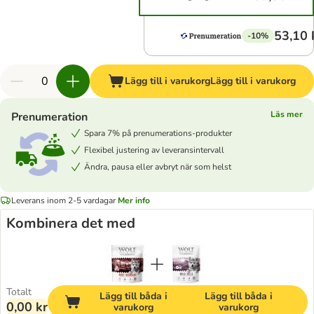
53,10 
-10%
Lägg till i varukorg
Lägg till i varukorg
Läs mer
Prenumeration
Spara 7% på prenumerations-produkter
Flexibel justering av leveransintervall
Ändra, pausa eller avbryt när som helst
Leverans inom 2-5 vardagar
Mer info
Kombinera det med
Totalt
Lägg till båda i
Lägg till båda i
0,00 kr
varukorg
varukorg