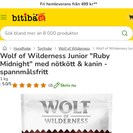
Fri hemleverans från 499 kr**
Meny
Sök
Hundfoder
Torrfoder
Wolf of Wilderness
Wolf of Wilderness Jun
Wolf of Wilderness Junior "Ruby
Midnight" med nötkött & kanin -
spannmålsfritt
1 kg
: 5.0/5
Skriv nu
(
2
)