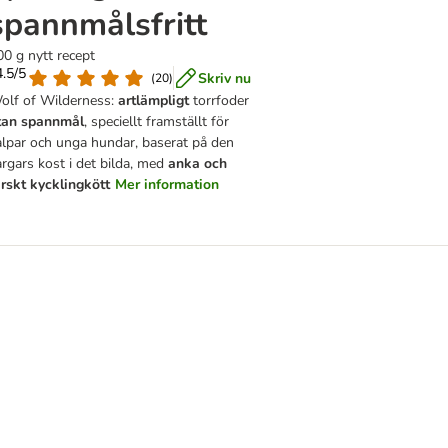
spannmålsfritt
00 g nytt recept
4.5/5
Skriv nu
(
20
)
olf of Wilderness:
artlämpligt
torrfoder
tan
spannmål
, speciellt framställt för
alpar och unga hundar, baserat på den
argars kost i det bilda, med
anka och
ärskt kycklingkött
Mer information
 spannmålsfritt
idnight" med nötkött & kanin - spannmålsfritt