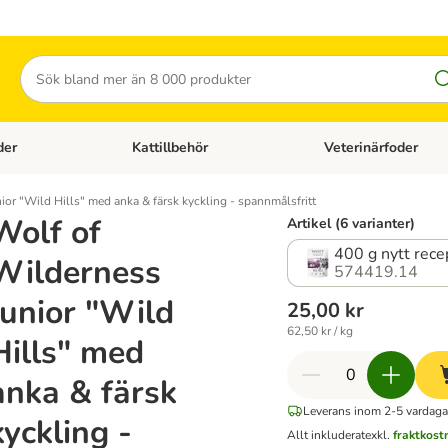
Sök
der
Kattillbehör
Veterinärfoder
egory menu: Hundtillbehör
Open category menu: Kattfoder
Open category menu: K
ior "Wild Hills" med anka & färsk kyckling - spannmålsfritt
Wolf of
Artikel (6 varianter)
400 g nytt rece
Wilderness
574419.14
Junior "Wild
25,00 kr
62,50 kr / kg
Hills" med
anka & färsk
Leverans inom 2-5 vardaga
kyckling -
Allt inkluderat
exkl.
fraktkost