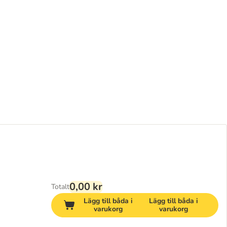
0,00 kr
Totalt
Lägg till båda i
Lägg till båda i
varukorg
varukorg