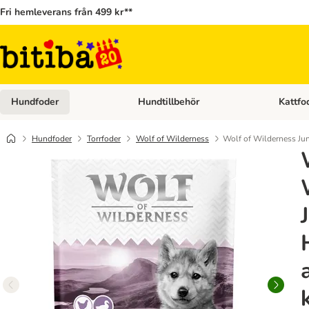
Fri hemleverans från 499 kr**
Hundfoder
Hundtillbehör
Kattfo
Open category menu: Hundfoder
Open cat
Hundfoder
Torrfoder
Wolf of Wilderness
Wolf of Wilderness Jun