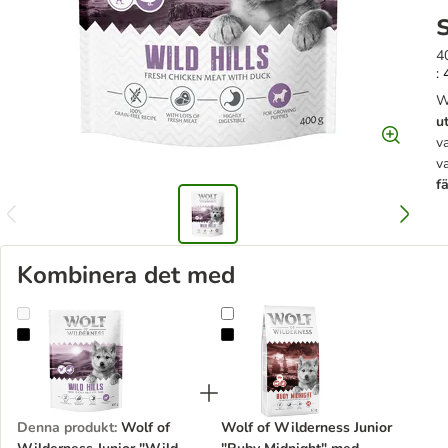
4
: 
W
u
v
v
f
Kombinera det med
Wolf of Wilderness Junior "Wild Hills" med anka & färsk kyckling -
Wolf of Wilderness Junior "Ruby M
Denna produkt
:
Wolf of
Wolf of Wilderness Junior