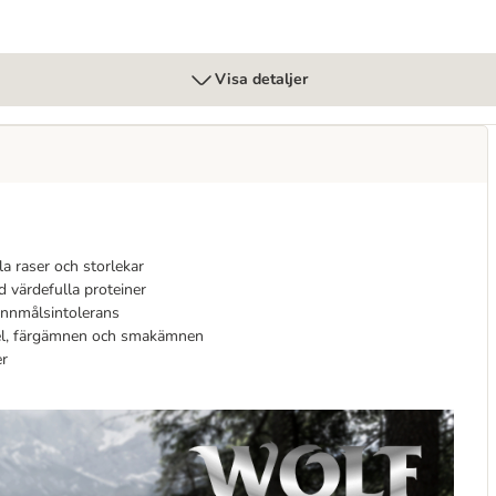
Visa detaljer
la raser och storlekar
 värdefulla proteiner
annmålsintolerans
del, färgämnen och smakämnen
er