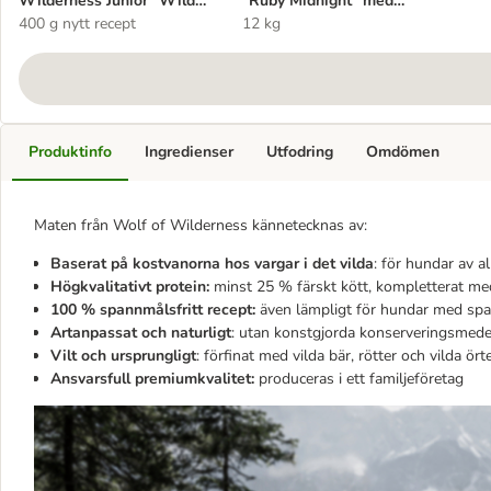
Wilderness Junior "Wild
"Ruby Midnight" med
Hills" med anka & färsk
400 g nytt recept
nötkött & kanin -
12 kg
kyckling - spannmålsfritt
spannmålsfritt
Produktinfo
Ingredienser
Utfodring
Omdömen
Maten från Wolf of Wilderness kännetecknas av:
Baserat på kostvanorna hos vargar i det vilda
: för hundar av al
Högkvalitativt protein:
minst 25 % färskt kött, kompletterat med
100 % spannmålsfritt recept:
även lämpligt för hundar med sp
Artanpassat och naturligt
: utan konstgjorda konserveringsme
Vilt och ursprungligt
: förfinat med vilda bär, rötter och vilda ört
Ansvarsfull premiumkvalitet:
produceras i ett familjeföretag