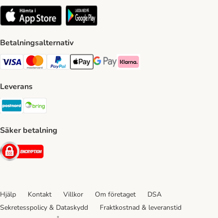
Betalningsalternativ
VISA Payment Method
Mastercard Payment Method
Paypal Payment Method
Apple Pay Payment Method
Google Pay Payment Method
Klarna Payment Method
Leverans
Postnord Shipping Method
Bring Shipping Method
Säker betalning
Security
Hjälp
Kontakt
Villkor
Om företaget
DSA
Sekretesspolicy & Dataskydd
Fraktkostnad & leveranstid