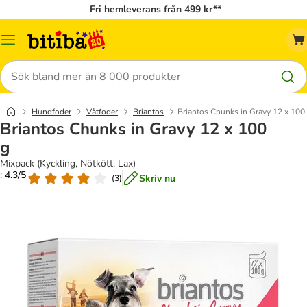
Fri hemleverans från 499 kr**
Meny
Sök
Hundfoder
Våtfoder
Briantos
Briantos Chunks in Gravy 12 x 100
Briantos Chunks in Gravy 12 x 100
g
Mixpack (Kyckling, Nötkött, Lax)
: 4.3/5
Skriv nu
(
3
)