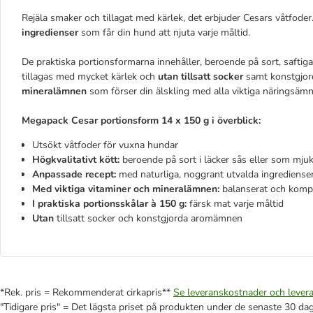
Rejäla smaker och tillagat med kärlek, det erbjuder Cesars våtfode
ingredienser
som får din hund att njuta varje måltid.
De praktiska portionsformarna innehåller, beroende på sort, saftiga k
tillagas med mycket kärlek och
utan tillsatt socker
samt konstgjord
mineralämnen
som förser din älskling med alla viktiga näringsämn
Megapack Cesar portionsform 14 x 150 g
i överblick:
Utsökt våtfoder för vuxna hundar
Högkvalitativt kött
:
beroende på sort i läcker sås eller som mju
Anpassade recept:
med naturliga, noggrant utvalda ingrediense
Med viktiga vitaminer och mineralämnen:
balanserat och komp
I
praktiska portionsskålar à 150 g:
färsk mat
varje måltid
Utan
tillsatt socker och konstgjorda aromämnen
*Rek. pris = Rekommenderat cirkapris**
Se leveranskostnader och levera
"Tidigare pris" = Det lägsta priset på produkten under de senaste 30 da