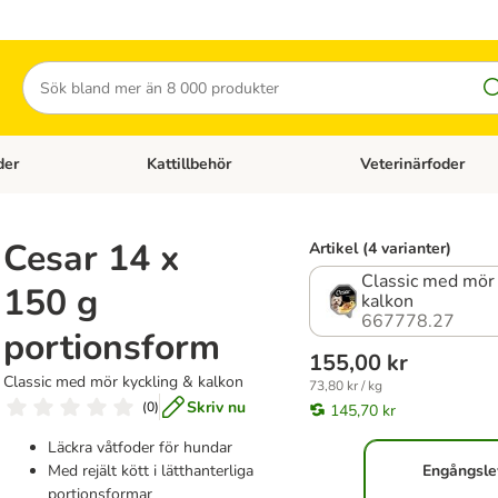
Sök
der
Kattillbehör
Veterinärfoder
egory menu: Hundtillbehör
Open category menu: Kattfoder
Open category menu: K
Cesar 14 x
Artikel (4 varianter)
Classic med mör 
150 g
kalkon
667778.27
portionsform
155,00 kr
Classic med mör kyckling & kalkon
73,80 kr / kg
Skriv nu
(
0
)
145,70 kr
Läckra våtfoder för hundar
Med rejält kött i lätthanterliga
Engångsle
portionsformar