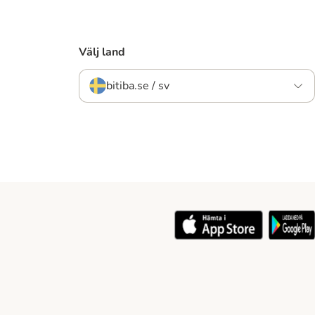
Välj land
bitiba.se / sv