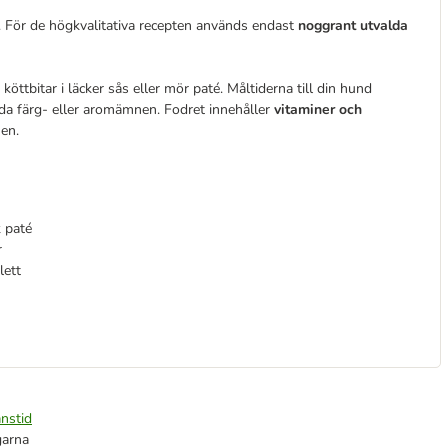
r. För de högkvalitativa recepten används endast
noggrant utvalda
öttbitar i läcker sås eller mör paté. Måltiderna till din hund
a färg- eller aromämnen. Fodret innehåller
vitaminer och
en.
k paté
r
lett
nstid
garna