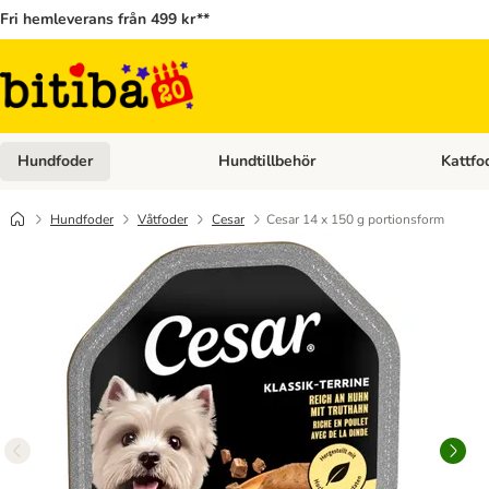
Fri hemleverans från 499 kr**
Hundfoder
Hundtillbehör
Kattfo
Open category menu: Hundfoder
Open cat
Hundfoder
Våtfoder
Cesar
Cesar 14 x 150 g portionsform