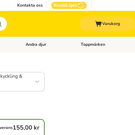
Kontakta oss
Beställ igen
Varukorg
Andra djur
Toppmärken
attillbehör
Open category menu: Veterinärfoder
Open category menu: Andra dj
kyckling &
155,00 kr
verans