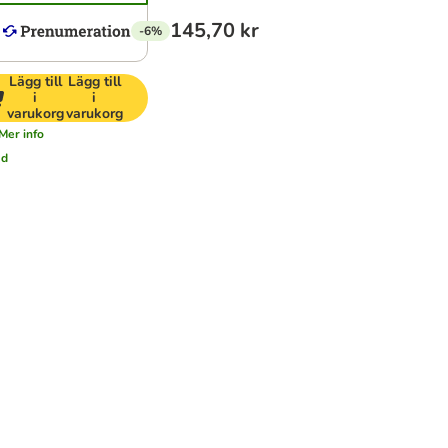
145,70 kr
-6%
Lägg till
Lägg till
i
i
varukorg
varukorg
Mer info
ad