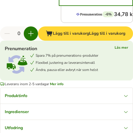
34,78 k
-6%
Lägg till i varukorg
Lägg till i varukorg
Läs mer
Prenumeration
Spara 7% på prenumerations-produkter
Flexibel justering av leveransintervall
Ändra, pausa eller avbryt när som helst
Leverans inom 2-5 vardagar
Mer info
Produktinfo
Ingredienser
Utfodring