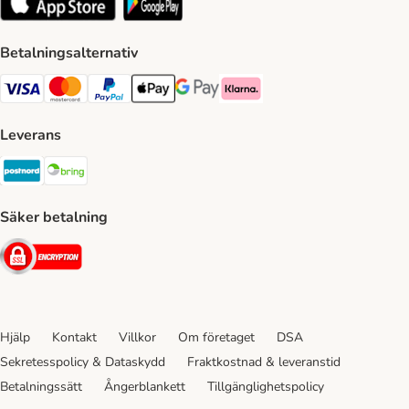
Betalningsalternativ
VISA Payment Method
Mastercard Payment Method
Paypal Payment Method
Apple Pay Payment Method
Google Pay Payment Method
Klarna Payment Method
Leverans
Postnord Shipping Method
Bring Shipping Method
Säker betalning
Security
Hjälp
Kontakt
Villkor
Om företaget
DSA
Sekretesspolicy & Dataskydd
Fraktkostnad & leveranstid
Betalningssätt
Ångerblankett
Tillgänglighetspolicy