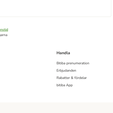
nstid
garna
Handla
Bitiba prenumeration
Erbjudanden
Rabatter & fördelar
bitiba App