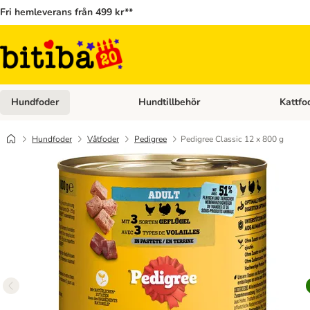
Fri hemleverans från 499 kr**
Hundfoder
Hundtillbehör
Kattfo
Open category menu: Hundfoder
Open cat
Hundfoder
Våtfoder
Pedigree
Pedigree Classic 12 x 800 g