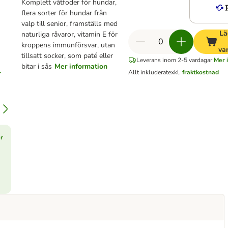
Komplett våtfoder för hundar,
flera sorter för hundar från
valp till senior, framställs med
Lä
naturliga råvaror, vitamin E för
kroppens immunförsvar, utan
va
tillsatt socker, som paté eller
Leverans inom 2-5 vardagar
Mer 
bitar i sås
Mer information
Allt inkluderat
exkl.
fraktkostnad
r