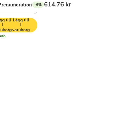
614,76 kr
-6%
gg till
Lägg till
i
i
rukorg
varukorg
info