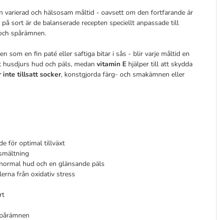
n varierad och hälsosam måltid - oavsett om den fortfarande är
 på sort är de balanserade recepten speciellt anpassade till
 och spårämnen.
 som en fin paté eller saftiga bitar i sås - blir varje måltid en
tt husdjurs hud och päls, medan
vitamin E
hjälper till att skydda
 inte tillsatt socker
, konstgjorda färg- och smakämnen eller
e för optimal tillväxt
tsmältning
n normal hud och en glänsande päls
llerna från oxidativ stress
rt
 spårämnen