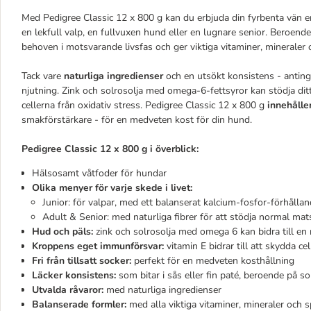
Med Pedigree Classic 12 x 800 g kan du erbjuda din fyrbenta vän e
en lekfull valp, en fullvuxen hund eller en lugnare senior. Beroende
behoven i motsvarande livsfas och ger viktiga vitaminer, mineraler
Tack vare
naturliga ingredienser
och en utsökt konsistens - antingen
njutning. Zink och solrosolja med omega-6-fettsyror kan stödja di
cellerna från oxidativ stress. Pedigree Classic 12 x 800 g
innehåller
smakförstärkare - för en medveten kost för din hund.
Pedigree Classic 12 x 800 g i överblick:
Hälsosamt våtfoder för hundar
Olika menyer för varje skede i livet:
Junior: för valpar, med ett balanserat kalcium-fosfor-förhålland
Adult & Senior: med naturliga fibrer för att stödja normal ma
Hud och päls:
zink och solrosolja med omega 6 kan bidra till e
Kroppens eget immunförsvar:
vitamin E
bidrar till att skydda ce
Fri från tillsatt socker:
perfekt för en medveten kosthållning
Läcker konsistens:
som bitar i sås eller fin paté, beroende på so
Utvalda råvaror:
med naturliga ingredienser
Balanserade formler:
med alla viktiga vitaminer, mineraler och