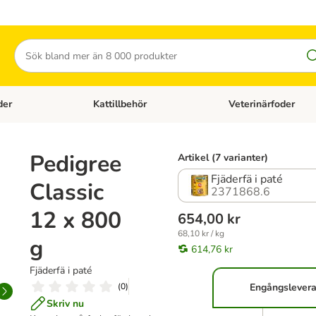
Sök
der
Kattillbehör
Veterinärfoder
egory menu: Hundtillbehör
Open category menu: Kattfoder
Open category menu: K
Pedigree
Artikel (7 varianter)
Fjäderfä i paté
Classic
2371868.6
12 x 800
654,00 kr
68,10 kr / kg
g
614,76 kr
Fjäderfä i paté
(
0
)
Engångslever
Skriv nu