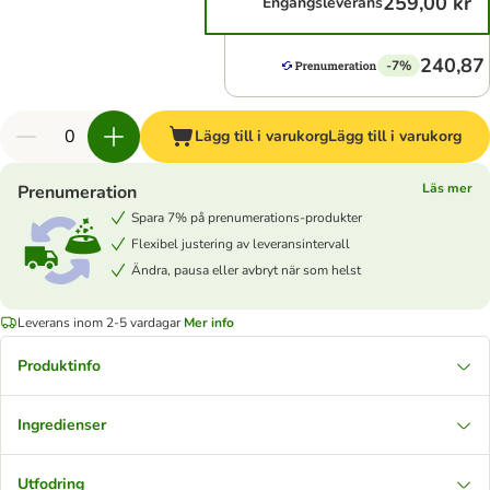
259,00 kr
Engångsleverans
240,87 
-7%
Lägg till i varukorg
Lägg till i varukorg
Läs mer
Prenumeration
Spara 7% på prenumerations-produkter
Flexibel justering av leveransintervall
Ändra, pausa eller avbryt när som helst
Leverans inom 2-5 vardagar
Mer info
Produktinfo
Ingredienser
Utfodring