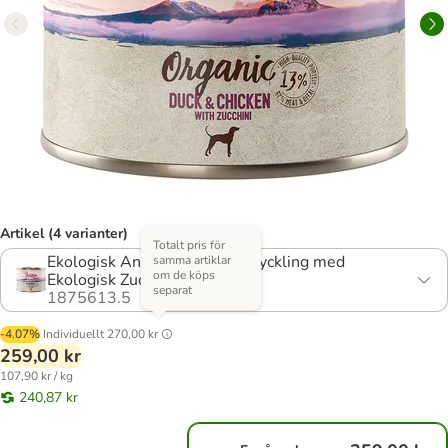
Artikel (4 varianter)
Totalt pris för
Ekologisk Anka & Ekologisk Kyckling med
samma artiklar
om de köps
Ekologisk Zucchini
separat
1875613.5
-4.07%
Individuellt
270,00 kr
259,00 kr
107,90 kr / kg
240,87 kr