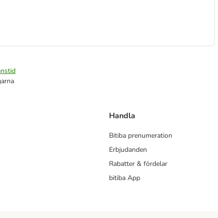
nstid
garna
Handla
Bitiba prenumeration
Erbjudanden
Rabatter & fördelar
bitiba App