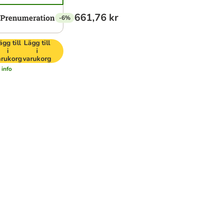
661,76 kr
-6%
ägg till
Lägg till
i
i
arukorg
varukorg
 info