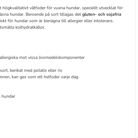
 högkvalitativt våtfoder för vuxna hundar, speciellt utvecklat för
äsna hundar. Beroende på sort tillagas det
gluten- och sojafria
iskt för hundar som är benägna till allergier eller intolerans.
tsmälta kolhydratkällor.
allergiska mot vissa livsmedelskomponenter
ort, berikat med potatis eller ris
mnen, kan ges som ett helfoder varje dag
a hundar