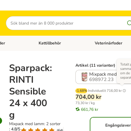
Sök
der
Kattillbehör
Veterinärfoder
egory menu: Hundtillbehör
Open category menu: Kattfoder
Open category menu: K
Sparpack:
Totalt 
Artikel (11 varianter)
samma 
om de
Mixpack med lamm: 
RINTI
separa
698972.23
Sensible
-1.68%
Individuellt
716,00 kr
704,00 kr
24 x 400
73,30 kr / kg
661,76 kr
g
Mixpack med lamm: 2 sorter
Engångsleve
: 4.8/5
(
64
)