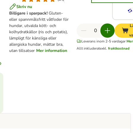
Skriv nu
Billigare i sparpack!
Gluten-
eller spannmålsfritt våtfoder för
hundar, utvalda kött- och
L
kolhydratkällor (ris och potatis),
v
lämpligt för känsliga eller
Leverans inom 2-5 vardagar
Mer
allergiska hundar, mättar bra,
Allt inkluderat
exkl.
fraktkostnad
utan tillsatser
Mer information