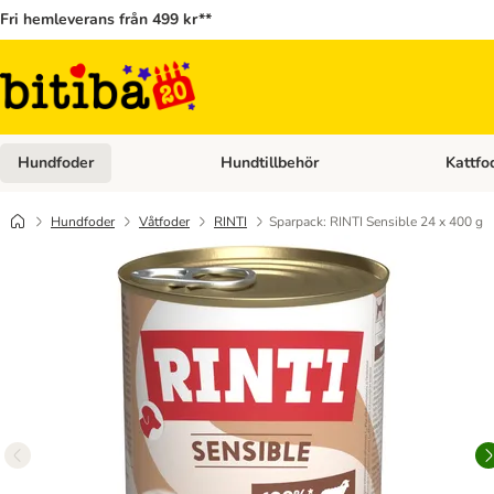
Fri hemleverans från 499 kr**
Hundfoder
Hundtillbehör
Kattfo
Open category menu: Hundfoder
Open cat
Hundfoder
Våtfoder
RINTI
Sparpack: RINTI Sensible 24 x 400 g