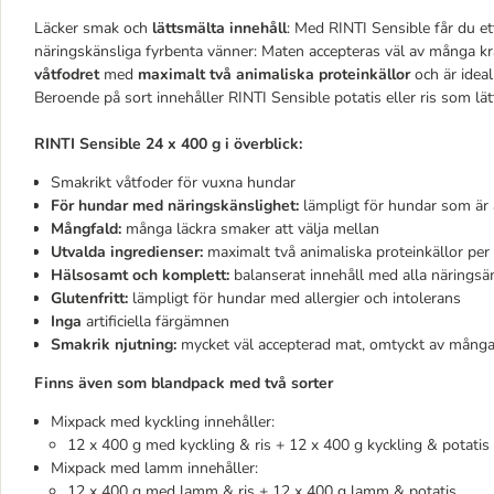
Läcker smak och
lättsmälta innehåll
: Med RINTI Sensible får du ett
näringskänsliga fyrbenta vänner: Maten accepteras väl av många kr
våtfodret
med
maximalt två animaliska proteinkällor
och är ideal
Beroende på sort innehåller RINTI Sensible potatis eller ris som lät
RINTI Sensible 24 x 400 g i överblick:
Smakrikt våtfoder för vuxna hundar
För hundar med näringskänslighet:
lämpligt för hundar som är 
Mångfald:
många läckra smaker att välja mellan
Utvalda ingredienser:
maximalt två animaliska proteinkällor per s
Hälsosamt och komplett:
balanserat innehåll med alla näringsä
Glutenfritt:
lämpligt för hundar med allergier och intolerans
Inga
artificiella färgämnen
Smakrik njutning:
mycket väl accepterad mat, omtyckt av mång
Finns även som blandpack med två sorter
Mixpack med kyckling innehåller:
12 x 400 g med kyckling & ris + 12 x 400 g kyckling & potatis
Mixpack med lamm innehåller:
12 x 400 g med lamm & ris + 12 x 400 g lamm & potatis