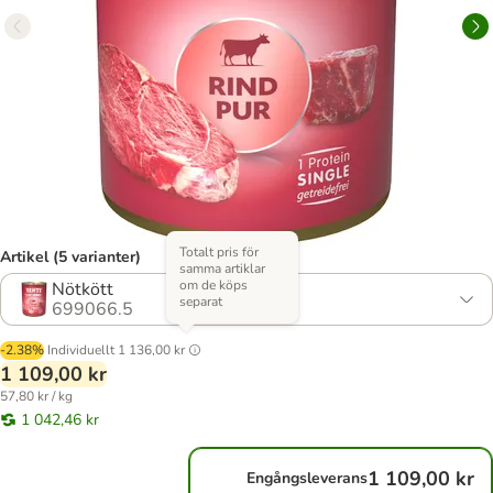
Totalt pris för
Artikel (5 varianter)
samma artiklar
om de köps
Nötkött
separat
699066.5
-2.38%
Individuellt
1 136,00 kr
1 109,00 kr
57,80 kr / kg
1 042,46 kr
1 109,00 kr
Engångsleverans