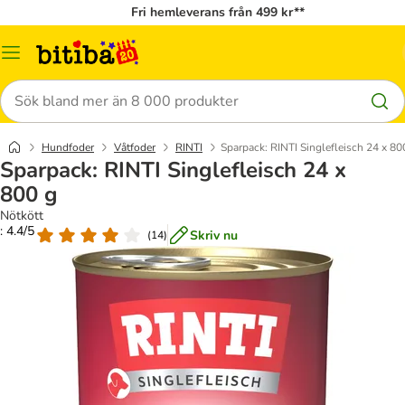
Fri hemleverans från 499 kr**
Meny
Sök
Hundfoder
Våtfoder
RINTI
Sparpack: RINTI Singlefleisch 24 x 80
Sparpack: RINTI Singlefleisch 24 x
800 g
Nötkött
: 4.4/5
Skriv nu
(
14
)