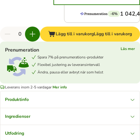
1 042,4
-6%
Lägg till i varukorg
Lägg till i varukorg
Läs mer
Prenumeration
Spara 7% på prenumerations-produkter
Flexibel justering av leveransintervall
Ändra, pausa eller avbryt när som helst
Leverans inom 2-5 vardagar
Mer info
Produktinfo
Ingredienser
Utfodring