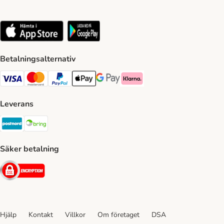
Betalningsalternativ
VISA Payment Method
Mastercard Payment Method
Paypal Payment Method
Apple Pay Payment Method
Google Pay Payment Method
Klarna Payment Method
Leverans
Postnord Shipping Method
Bring Shipping Method
Säker betalning
Security
Hjälp
Kontakt
Villkor
Om företaget
DSA