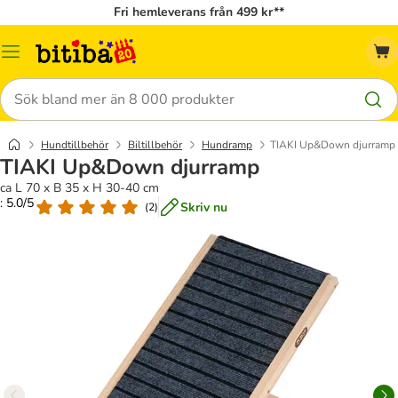
Fri hemleverans från 499 kr**
Meny
Sök
Hundtillbehör
Biltillbehör
Hundramp
TIAKI Up&Down djurramp
TIAKI Up&Down djurramp
ca L 70 x B 35 x H 30-40 cm
: 5.0/5
Skriv nu
(
2
)