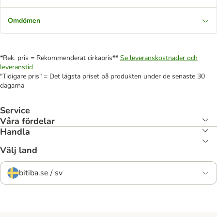
Omdömen
*Rek. pris = Rekommenderat cirkapris**
Se leveranskostnader och
leveranstid
"Tidigare pris" = Det lägsta priset på produkten under de senaste 30
dagarna
Service
Våra fördelar
Handla
Välj land
bitiba.se / sv