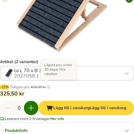
Artikel (2 varianter)
Lägsta pris under
30 dagar före
ca L 70 x B 35 x H 30-40 cm
rabatten
2027058.1
-25%
Tidigare pris
434,00 kr
325,50 kr
Lägg till i varukorg
Lägg till i varukorg
Leverans inom 2-5 vardagar
Mer info
Produktinfo