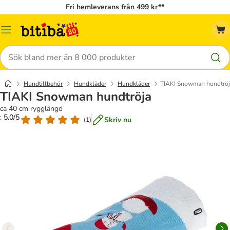
Fri hemleverans från 499 kr**
Meny
Sök
Hundtillbehör
Hundkläder
Hundkläder
TIAKI Snowman hundtröj
TIAKI Snowman hundtröja
ca 40 cm rygglängd
: 5.0/5
Skriv nu
(
1
)