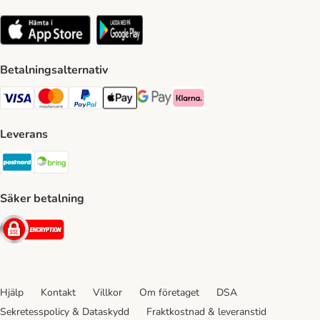
Betalningsalternativ
VISA Payment Method
Mastercard Payment Method
Paypal Payment Method
Apple Pay Payment Method
Google Pay Payment Method
Klarna Payment Method
Leverans
Postnord Shipping Method
Bring Shipping Method
Säker betalning
Security
Hjälp
Kontakt
Villkor
Om företaget
DSA
Sekretesspolicy & Dataskydd
Fraktkostnad & leveranstid