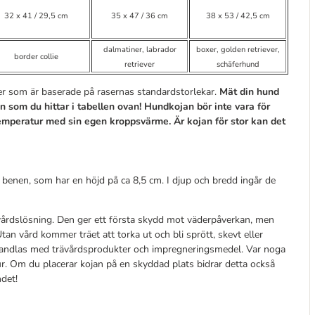
32 x 41 / 29,5 cm
35 x 47 / 36 cm
38 x 53 / 42,5 cm
dalmatiner, labrador
boxer, golden retriever,
border collie
retriever
schäferhund
r som är baserade på rasernas standardstorlekar.
Mät din hund
 som du hittar i tabellen ovan! Hundkojan bör inte vara för
emperatur med sin egen kroppsvärme. Är kojan för stor kan det
 benen, som har en höjd på ca 8,5 cm. I djup och bredd ingår de
vårdslösning. Den ger ett första skydd mot väderpåverkan, men
 vård kommer träet att torka ut och bli sprött, skevt eller
andlas med trävårdsprodukter och impregneringsmedel. Var noga
ur. Om du placerar kojan på en skyddad plats bidrar detta också
ndet!