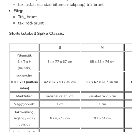
tak: asfalt (sandad bitumen-takpapp) trä: brunt
Färg
:
Trä_ brunt
tak: röd-brunt
Storlekstabell Spike Classic:
S
M
Yttermått:
B x T x H
54 x 77 x 67 cm
65 x 88 x 76 cm
(taknock)
Innermått:
B x T x H (mitten/
42 x 57 x 51 / 30 cm
52 x 67 x 61 / 34 cm
sidan)
Markfrihet:
variabel ca 7,5 cm
variabel ca 7,5 cm
Väggtjocklek:
1 cm
1 cm
Taköverhäng:
ingång / sida /
8 / 4,5 / 3 cm
9 / 5 / 4 cm
baksida