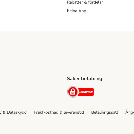
Rabatter & fördelar
bitiba App
Säker betalning
Shipping Method
ing Shipping Method
Security
cy & Dataskydd
Fraktkostnad & leveranstid
Betalningssätt
Ånge