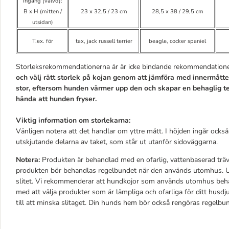
Ingång (välvd):
B x H (mitten /
23 x 32,5 / 23 cm
28,5 x 38 / 29,5 cm
utsidan)
T.ex. för
tax, jack russell terrier
beagle, cocker spaniel
Storleksrekommendationerna är är icke bindande rekommendatione
och välj rätt storlek på kojan genom att jämföra med innermåtten
stor, eftersom hunden värmer upp den och skapar en behaglig t
hända att hunden fryser.
Viktig information om storlekarna:
Vänligen notera att det handlar om yttre mått. I höjden ingår också
utskjutande delarna av taket, som står ut utanför sidoväggarna.
Notera:
Produkten är behandlad med en ofarlig, vattenbaserad trä
produkten bör behandlas regelbundet när den används utomhus. Utan
slitet. Vi rekommenderar att hundkojor som används utomhus beh
med att välja produkter som är lämpliga och ofarliga för ditt husdj
till att minska slitaget. Din hunds hem bör också rengöras regelbu