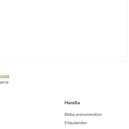
nstid
garna
Handla
Bitiba prenumeration
Erbjudanden