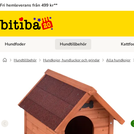
Fri hemleverans från 499 kr**
Hundfoder
Hundtillbehör
Kattfo
Open category menu: Hundfoder
Open cat
Hundtillbehör
Hundkojor, hundluckor och grindar
Alla hundkojor