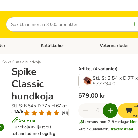
Sök
der
Kattillbehör
Veterinärfoder
egory menu: Hundtillbehör
Open category menu: Kattfoder
Open category menu: K
Spike Classic hundkoja
Spike
Artikel (4 varianter)
Stl. S: B 54 x D 
Classic
977734.0
hundkoja
679,00 kr
Lä
Stl. S: B 54 x D 77 x H 67 cm
: 4.8/5
(
41
)
va
Skriv nu
Leverans inom 2-5 vardagar
Mer 
Hundkoja av ljust trä
Allt inkluderat
exkl.
fraktkostnad
behandlad med
ogiftig