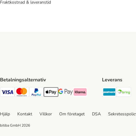
Fraktkostnad & leveranstid
Betalningsalternativ
Leverans
Postnord 
Br
VISA Payment Method
Mastercard Payment Method
Paypal Payment Method
Apple Pay Payment Method
Google Pay Payment Method
Klarna Payment Method
Hjälp
Kontakt
Villkor
Om företaget
DSA
Sekretesspoli
bitiba GmbH
2026