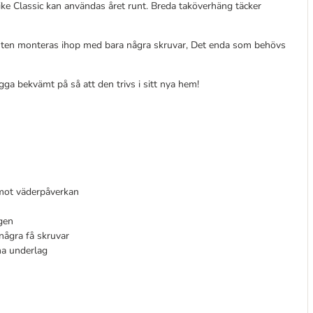
ike Classic kan användas året runt. Breda taköverhäng täcker
enten monteras ihop med bara några skruvar, Det enda som behövs
ga bekvämt på så att den trivs i sitt nya hem!
 mot väderpåverkan
gen
några få skruvar
mna underlag