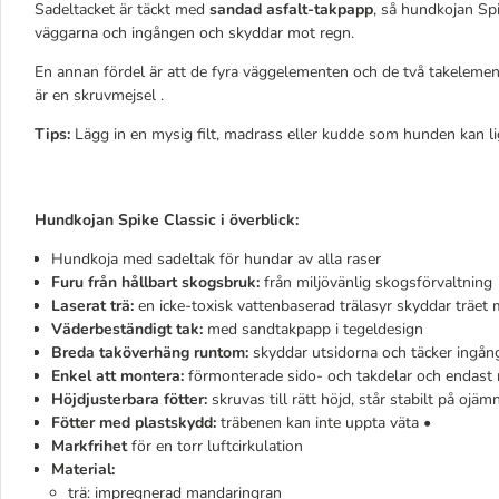
Sadeltacket är täckt med
sandad asfalt-takpapp
, så hundkojan Sp
väggarna och ingången och skyddar mot regn.
En annan fördel är att de fyra väggelementen och de två takelem
är en skruvmejsel .
Tips:
Lägg in en mysig filt, madrass eller kudde som hunden kan lig
Hundkojan Spike Classic i överblick:
Hundkoja med sadeltak för hundar av alla raser
Furu från hållbart skogsbruk:
från miljövänlig skogsförvaltning
Laserat trä:
en icke-toxisk vattenbaserad trälasyr skyddar träet
Väderbeständigt tak:
med sandtakpapp i tegeldesign
Breda taköverhäng runtom:
skyddar utsidorna och täcker ingån
Enkel att montera:
förmonterade sido- och takdelar och endast 
Höjdjusterbara fötter:
skruvas till rätt höjd, står stabilt på ojä
Fötter med plastskydd:
träbenen kan inte uppta väta •
Markfrihet
för en torr luftcirkulation
Material:
trä: impregnerad mandaringran