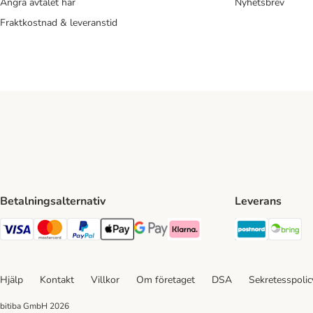
Ångra avtalet här
Nyhetsbrev
Fraktkostnad & leveranstid
Betalningsalternativ
Leverans
Postnord 
Br
VISA Payment Method
Mastercard Payment Method
Paypal Payment Method
Apple Pay Payment Method
Google Pay Payment Method
Klarna Payment Method
Hjälp
Kontakt
Villkor
Om företaget
DSA
Sekretesspoli
bitiba GmbH
2026