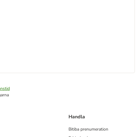
nstid
garna
Handla
Bitiba prenumeration