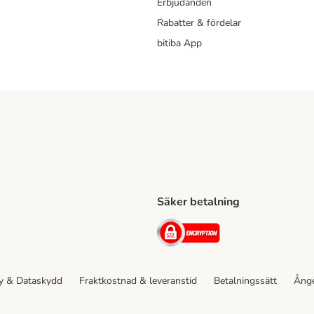
Erbjudanden
Rabatter & fördelar
bitiba App
Säker betalning
Shipping Method
ing Shipping Method
Security
cy & Dataskydd
Fraktkostnad & leveranstid
Betalningssätt
Ånge