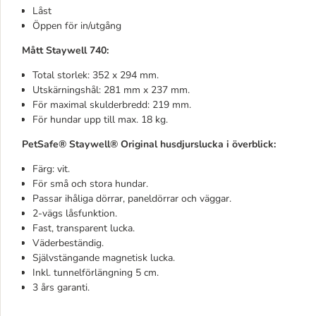
Låst
Öppen för in/utgång
Mått Staywell 740:
Total storlek: 352 x 294 mm.
Utskärningshål: 281 mm x 237 mm.
För maximal skulderbredd: 219 mm.
För hundar upp till max. 18 kg.
PetSafe® Staywell® Original husdjurslucka i överblick:
Färg: vit.
För små och stora hundar.
Passar ihåliga dörrar, paneldörrar och väggar.
2-vägs låsfunktion.
Fast, transparent lucka.
Väderbeständig.
Självstängande magnetisk lucka.
Inkl. tunnelförlängning 5 cm.
3 års garanti.