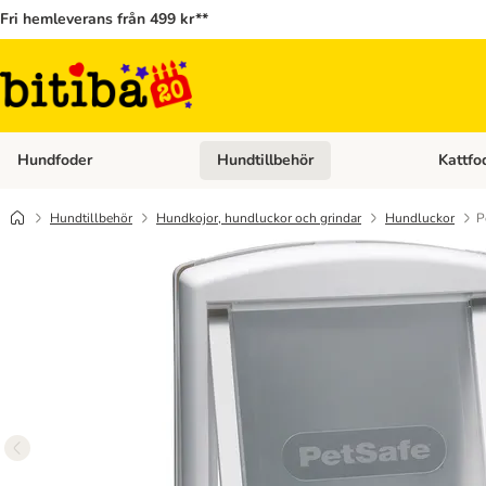
Fri hemleverans från 499 kr**
Hundfoder
Hundtillbehör
Kattfo
Open category menu: Hundfoder
Open cat
Hundtillbehör
Hundkojor, hundluckor och grindar
Hundluckor
P