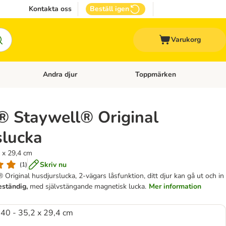
Kontakta oss
Beställ igen
Varukorg
Andra djur
Toppmärken
attillbehör
Open category menu: Veterinärfoder
Open category menu: Andra dj
® Staywell® Original
slucka
 x 29,4 cm
Skriv nu
(
1
)
Original husdjurslucka, 2-vägars låsfunktion, ditt djur kan gå ut och in
eständig,
med självstängande magnetisk lucka.
Mer information
40 - 35,2 x 29,4 cm