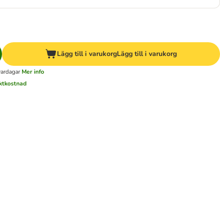
Lägg till i varukorg
Lägg till i varukorg
vardagar
Mer info
aktkostnad