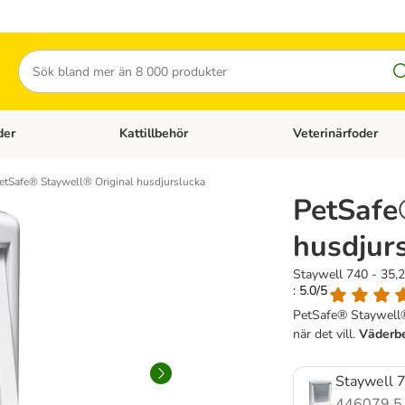
Sök
der
Kattillbehör
Veterinärfoder
egory menu: Hundtillbehör
Open category menu: Kattfoder
Open category menu: K
etSafe® Staywell® Original husdjurslucka
PetSafe
husdjur
Staywell 740 - 35,2
: 5.0/5
PetSafe® Staywell® 
när det vill.
Väderb
Staywell 7
446079.5