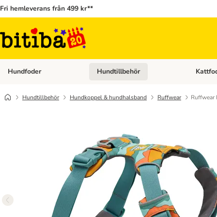
Fri hemleverans från 499 kr**
Hundfoder
Hundtillbehör
Kattfo
Open category menu: Hundfoder
Open cat
Hundtillbehör
Hundkoppel & hundhalsband
Ruffwear
Ruffwear 