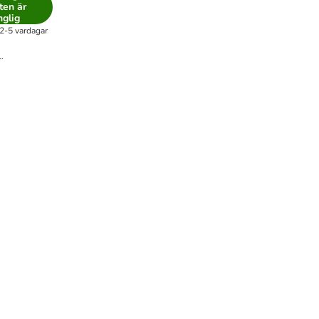
ten är
nglig
2-5 vardagar
.