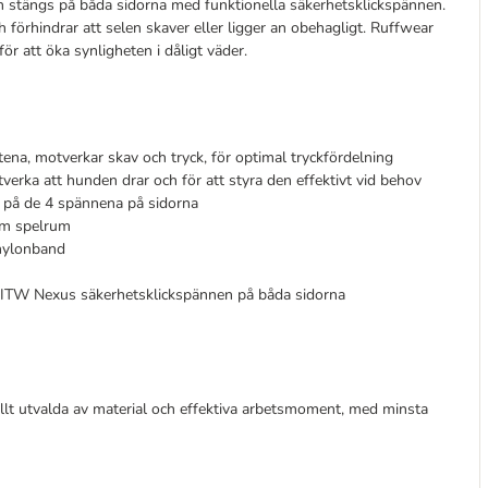
stängs på båda sidorna med funktionella säkerhetsklickspännen.
h förhindrar att selen skaver eller ligger an obehagligt. Ruffwear
 att öka synligheten i dåligt väder.
tena, motverkar skav och tryck, för optimal tryckfördelning
otverka att hunden drar och för att styra den effektivt vid behov
n på de 4 spännena på sidorna
 cm spelrum
h nylonband
d ITW Nexus säkerhetsklickspännen på båda sidorna
llt utvalda av material och effektiva arbetsmoment, med minsta