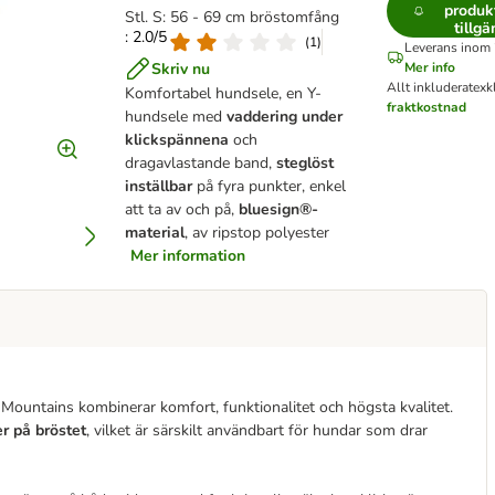
produk
Stl. S: 56 - 69 cm bröstomfång
tillgä
: 2.0/5
(
1
)
Leverans inom 
Skriv nu
Mer info
Allt inkluderat
exkl
Komfortabel hundsele, en Y-
fraktkostnad
hundsele med
vaddering under
klickspännena
och
dragavlastande band,
steglöst
inställbar
på fyra punkter, enkel
att ta av och på,
bluesign®-
material
, av ripstop polyester
Mer information
ountains kombinerar komfort, funktionalitet och högsta kvalitet.
r på bröstet
, vilket är särskilt användbart för hundar som drar