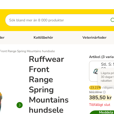
Sök
der
Kattillbehör
Veterinärfoder
egory menu: Hundtillbehör
Open category menu: Kattfoder
Open category menu: K
Front Range Spring Mountains hundsele
Ruffwear
Artikel (3 varia
Stl. S:
Front
69 cm
brösto
Lägsta pr
Range
30 dagar 
14269
rabatten
Spring
-23.21%
Tidigare 
502,00 kr
385,50 kr
Mountains
Tillfälligt slut
hundsele
Meddela 