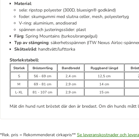
Material
:
sele: ripstop polyester (300D, bluesign® godkänd)
foder: skumgummi med slutna celler, mesh, polyestertyg
V-ring: aluminium, anodiserad
spännen och justeringsslider: plast
Färg
: Spring Mountains (turkos/orange/gul)
Typ av stängning
: säkerhetsspännen (ITW Nexus Airloc-spänne
Skötselråd
: handtvätt/lufttorka
Storlekstabell
:
Storlek
Bröstomfång
Bandbredd
Ryggband längd
Brös
S
56 - 69 cm
2,4 cm
12,5 cm
M
69 - 81 cm
2,9 cm
14 cm
L-XL
81 - 107 cm
2,9 cm
15 cm
Mät din hund runt bröstet där den är bredast. Om din hunds mått lig
*Rek. pris = Rekommenderat cirkapris**
Se leveranskostnader och levera