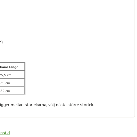
n)
tband längd
25,5 cm
30 cm
32 cm
ger mellan storlekarna, välj nästa större storlek.
nstid