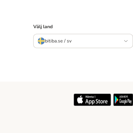
Välj land
bitiba.se / sv