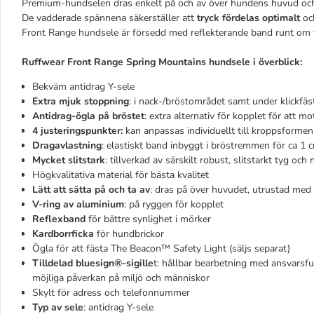
Premium-hundselen dras enkelt på och av över hundens huvud och 
De vadderade spännena säkerställer att
tryck fördelas optimalt
oc
Front Range hundsele är försedd med reflekterande band runt om för
Ruffwear Front Range Spring Mountains hundsele i överblick:
Bekväm antidrag Y-sele
Extra mjuk stoppning
: i nack-/bröstområdet samt under klickfäs
Antidrag-ögla på bröstet
: extra alternativ för kopplet för att m
4 justeringspunkter:
kan anpassas individuellt till kroppsforme
Dragavlastning
: elastiskt band inbyggt i bröstremmen för ca 1
Mycket slitstark
: tillverkad av särskilt robust, slitstarkt tyg oc
Högkvalitativa material för bästa kvalitet
Lätt att sätta på och ta av
: dras på över huvudet, utrustad me
V-ring av aluminium
: på ryggen för kopplet
Reflexband
för bättre synlighet i mörker
Kardborrficka
för hundbrickor
Ögla för att fästa The Beacon™ Safety Light (säljs separat)
Tilldelad bluesign®-sigille
t: hållbar bearbetning med ansvarsfu
möjliga påverkan på miljö och människor
Skylt för adress och telefonnummer
Typ av sele
: antidrag Y-sele